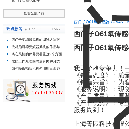
西门子分析仪配件
查看全部产品
西门子O61氧传感器 C79451-
热点新闻
Hot
ROME+
西门子O61氧传感器 
西门子变频器风机的调试方法跟
步骤
西门子O61氧传感器 
浅析施耐德变频器风机的作用与
意义所在
离心风机的保养要着重这2个方面
按照工作原理编码器有两种分类
我司价格竞争力！
如何降低轴流风机使用时出现磨
《销售态度》：质
损的情况
《销售宗旨》：为
《服务说明》：现货
《产品质量》：原装
《产品优势》：专业
服务周到！
上海菁园科技有限