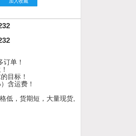
加入收藏
232
232
多订单！
位！
求的目标！
%）含运费！
格低，货期短，大量现货,