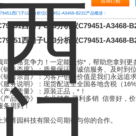
咨询订购
79451西门子U23分析仪C79451-A3468-B232产品概述：
C79451西门子U23分析仪C79451-A3468-B
C79451西门子U23分析仪C79451-A3468-B
我司价格竞争力！一定能让你*，帮助您拿到更
《销售态度》：质量保证、诚信服务、及时到
《销售宗旨》：为客户创造价值是我们永远追
《服务说明》：现货配送至全国各地含税（16
《产品质量》：原装正品，*！
《产品优势》：专业销售 薄利多销 信誉好，价
服务周到！
上海菁园科技有限公司期待与你的合作。