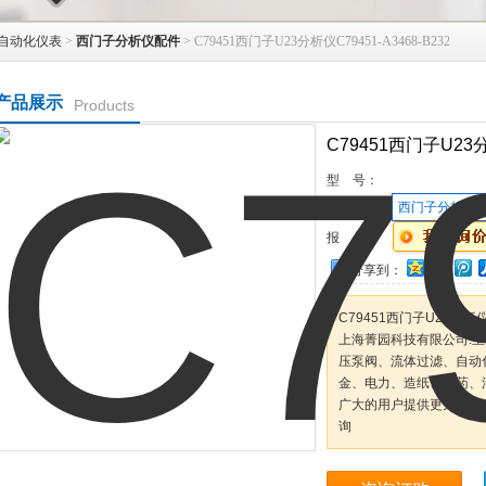
自动化仪表
>
西门子分析仪配件
> C79451西门子U23分析仪C79451-A3468-B232
产品展示
Products
C79451西门子U23分析
型 号：
所属分类：
西门子分析仪
报 价：
分享到：
C79451西门子U23分析仪C7
上海菁园科技有限公司.
压泵阀、流体过滤、自动
金、电力、造纸、制药、
广大的用户提供更为*的
询