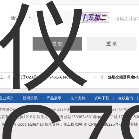
验证码：
请输入计算
上一个：
西门子U23分析仪C79451-A3468-B235
下一个：
煤烟变频器风扇RG28
百
企业简介
|
新闻资讯
|
产品展示
|
技术支持
|
资料下载
|
在线咨询
|
有限公司专业提供C79451西门子U23分析仪C79451-A3468-B232等产品信息，
园区路1218号 联系人：黄亨清 邮箱2589674531@qq.com 手机:17717035307 
版权所有
GoogleSitemap
技术支持：
化工仪器网
沪ICP备13036225号-7
管理登陆