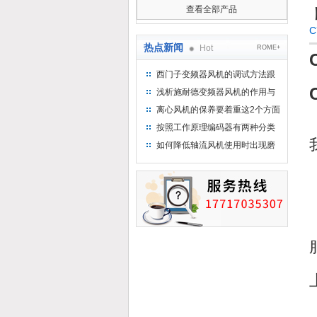
查看全部产品
C
热点新闻
Hot
ROME+
西门子变频器风机的调试方法跟
步骤
浅析施耐德变频器风机的作用与
意义所在
离心风机的保养要着重这2个方面
按照工作原理编码器有两种分类
如何降低轴流风机使用时出现磨
损的情况