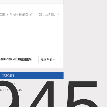
结果（填写阿拉伯数字），如：三加四=7
P-4EK.4I.1R德国施乐
返回列表>>
联系我们
欢迎来电咨询！
QQ:2589674531