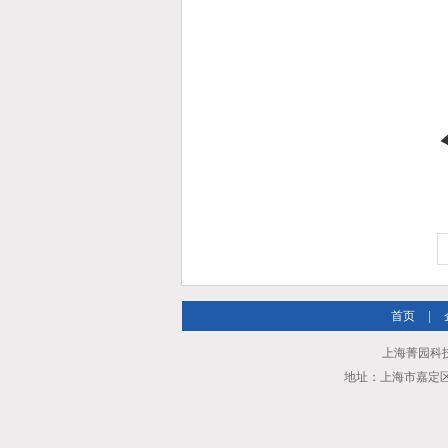
首页
|
上海菁园科技
地址：上海市嘉定区安亭镇