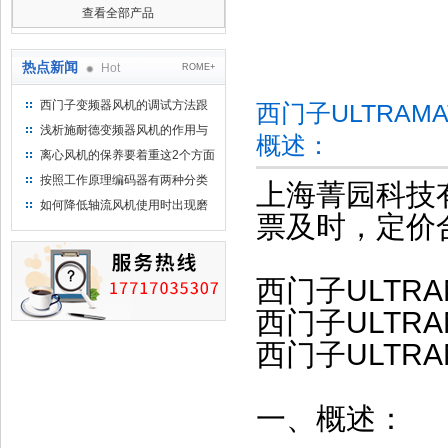
查看全部产品
热点新闻
Hot
ROME+
西门子变频器风机的调试方法跟
西门子ULTRAMA
步骤
浅析施耐德变频器风机的作用与
概述：
意义所在
离心风机的保养要着重这2个方面
按照工作原理编码器有两种分类
上海菁园科技
如何降低轴流风机使用时出现磨
票及时，定价
损的情况
西门子ULTRA
西门子ULTRA
西门子ULTRA
一、概述：