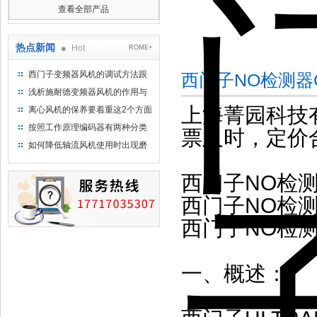
查看全部产品
热点新闻
Hot
ROME+
西门子变频器风机的调试方法跟
西门子NO检测器C7
步骤
浅析施耐德变频器风机的作用与
意义所在
上海菁园科技
离心风机的保养要着重这2个方面
按照工作原理编码器有两种分类
票及时，定价
如何降低轴流风机使用时出现磨
损的情况
西门子NO检测器
西门子NO检测器
西门子NO检测器
一、概述：