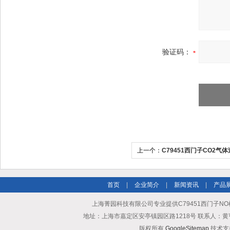
验证码：
上一个：
C79451西门子CO2气体
A3458-B541价格优势
首页
|
企业简介
|
新闻资讯
|
产品
上海菁园科技有限公司专业提供C79451西门子NO检
地址：上海市嘉定区安亭镇园区路1218号 联系人：黄亨清 邮箱25
版权所有
GoogleSitemap
技术支