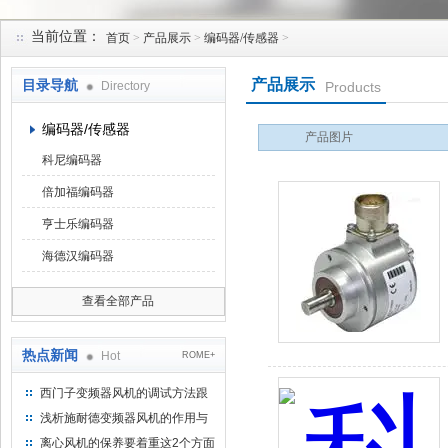
当前位置：
首页
>
产品展示
>
编码器/传感器
>
上海菁园科技有限公司
产品展示
目录导航
Directory
Products
编码器/传感器
产品图片
科尼编码器
倍加福编码器
亨士乐编码器
海德汉编码器
查看全部产品
热点新闻
Hot
ROME+
西门子变频器风机的调试方法跟
步骤
浅析施耐德变频器风机的作用与
意义所在
离心风机的保养要着重这2个方面