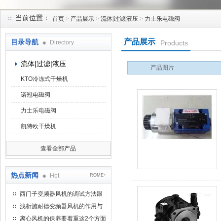
当前位置：
首页
>
产品展示
>
流体|过滤|液压
>
力士乐电磁阀
上海菁园科技有限公司
产品展示
目录导航
Directory
Products
流体|过滤|液压
产品图片
KTO冷冻式干燥机
诺冠电磁阀
力士乐电磁阀
凯特欧干燥机
查看全部产品
热点新闻
Hot
ROME+
西门子变频器风机的调试方法跟
步骤
浅析施耐德变频器风机的作用与
意义所在
离心风机的保养要着重这2个方面