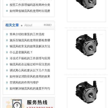
按照工作原理编码器有两种分类
如何降低轴流风机使用时出现磨
损的情况
相关文章
About
ROME+
简单介绍柱塞泵的工作流程
施乐百轴流风机使用前要检查哪
些事项
轴流风机常见的故障及解决方法
介绍
什么是变频风机？
冷冻式干燥机的工作原理与应用
领域分析
轴流风机在运输过程中应注意的
事项
调试离心风机要从以下几个方面
入手
如何保证消防排风机使用的效果
和安全性
空调风机的作用与维护
如何解决轴流风机的速度不均匀
问题？