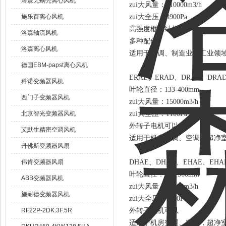
洛森无蜗壳离心风机
zui大风量：110000m3/h
施乐百离心风机
zui大全压：3900Pa
高强度框架结构
洛森轴流风机
多种配件
洛森离心风机
适用于空调、制造业、工业领
德国EBM-papst离心风机
ERAE、ERAD、DRAE、D
科诺变频器风机
叶轮直径：133-400mm
西门子变频器风机
zui大风量：15000m3/h
北京智光变频器风机
zui大全压：1100Pa
外转子电机可以
艾默生精密空调风机
适用于机房空调、空调，超净室
丹佛斯变频器风扇
伟肯变频器风扇
DHAE、DHAD、EHAE、
叶轮直径：225-560mm
ABB变频器风机
zui大风量：28000m3/h
施耐德变频器风机
zui大全压：1100Pa
RF22P-2DK.3F.5R
外转子电机可以
适用于机房空调、空调，超净