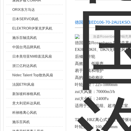
康姆罗顿 COMAIR
ORIX东方马达
日本SERVO风机
德国洛森ED106-70-2AU1
ELEKTROR伊莱克罗风机
洛森Rosenberg带蜗
施乐百轴流风机
德国洛森Rosenberg 带蜗
中国台湾品牌风机
EKH、DKH、DKN无蜗壳风
日本美培亚NMB直流风扇
后倾式叶轮
高效率、低噪声
浙江亿利达风机
易于安装和维护
Nidec Talent Top散热风扇
高的性能价格比
法国ETRI风扇
叶轮直径：225-1000mm
zui大风量：70000m3/h
新加坡科禄格风机
zui大全压：2400Pa
意大利尼科达风机
适用于空调机组、超净除尘室、
科禄格离心风机
TRZ、HRZ离心式风机 皮带
施乐百风机
叶轮直径：160-1000mm