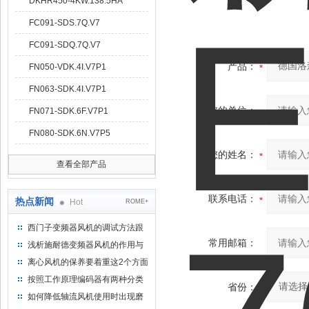
DKHR450-4KW.138.5HA
FC091-SDS.7Q.V7
FC091-SDQ.7Q.V7
产品：
FN050-VDK.4I.V7P1
FN063-SDK.4I.V7P1
您的单位：
FN071-SDK.6F.V7P1
FN080-SDK.6N.V7P5
您的姓名：
查看全部产品
联系电话：
热点新闻
Hot
ROME+
西门子变频器风机的调试方法跟
步骤
常用邮箱：
浅析施耐德变频器风机的作用与
意义所在
离心风机的保养要着重这2个方面
按照工作原理编码器有两种分类
省份：
如何降低轴流风机使用时出现磨