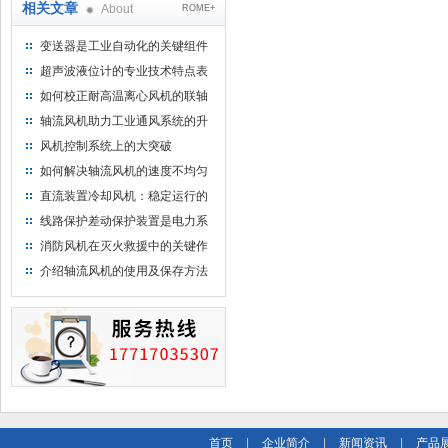
相关文章
About
ROME+
变送器是工业自动化的关键组件
超声波液位计的专业技术特点表
现在哪里
如何校正耐高温离心风机的联轴
器？
轴流风机助力工业通风系统的升
级
风机控制系统上的大突破
如何解决轴流风机的速度不均匀
问题？
直流装置冷却风机：稳定运行的
保障力量
线路保护差动保护装置是电力系
统安全稳定运行的守护者
消防风机在灭火救援中的关键作
用
介绍轴流风机的使用及保存方法
首页
|
企业简介
|
新闻资讯
|
产品