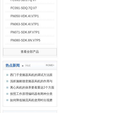
FC091-SDS.7Q.V7
FC091-SDQ.7Q.V7
FN050-VDK.4I.V7P1
FN063-SDK.4I.V7P1
FN071-SDK.6F.V7P1
FN080-SDK.6N.V7P5
查看全部产品
热点新闻
Hot
ROME+
西门子变频器风机的调试方法跟
步骤
浅析施耐德变频器风机的作用与
意义所在
离心风机的保养要着重这2个方面
按照工作原理编码器有两种分类
如何降低轴流风机使用时出现磨
损的情况