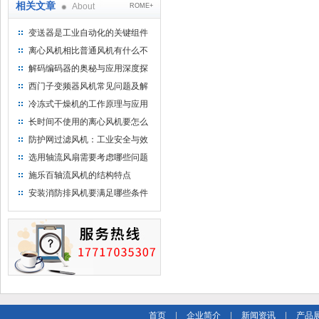
相关文章
About
ROME+
变送器是工业自动化的关键组件
离心风机相比普通风机有什么不
一样？
解码编码器的奥秘与应用深度探
索
西门子变频器风机常见问题及解
决方法
冷冻式干燥机的工作原理与应用
领域分析
长时间不使用的离心风机要怎么
维护呢？
防护网过滤风机：工业安全与效
率的守护者
选用轴流风扇需要考虑哪些问题
施乐百轴流风机的结构特点
安装消防排风机要满足哪些条件
首页
|
企业简介
|
新闻资讯
|
产品