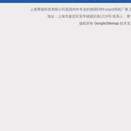
上海菁园科技有限公司是国内外专业的德国EBM-papst风机厂家,主
地址：上海市嘉定区安亭镇园区路1218号 联系人：黄亨清 邮箱25
版权所有
GoogleSitemap
技术支