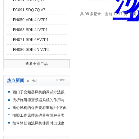
FC091-SDS.7Q.V7
FC091-SDQ.7Q.V7
共 98 条记录，当前 1 / 17 页 首
FN050-VDK.4I.V7P1
FN063-SDK.4I.V7P1
FN071-SDK.6F.V7P1
FN080-SDK.6N.V7P5
查看全部产品
热点新闻
Hot
ROME+
西门子变频器风机的调试方法跟
步骤
浅析施耐德变频器风机的作用与
意义所在
离心风机的保养要着重这2个方面
按照工作原理编码器有两种分类
如何降低轴流风机使用时出现磨
损的情况