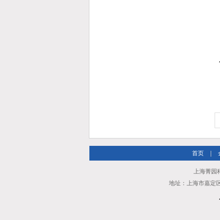
首页
|
上海菁园科
地址：上海市嘉定区安亭镇