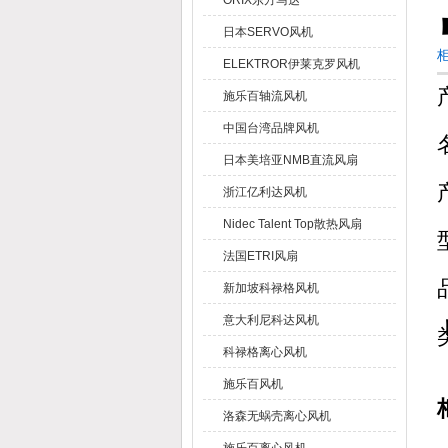
ORIX东方马达
日本SERVO风机
柜
ELEKTROR伊莱克罗风机
施乐百轴流风机
中国台湾品牌风机
日本美培亚NMB直流风扇
浙江亿利达风机
Nidec Talent Top散热风扇
法国ETRI风扇
新加坡科禄格风机
意大利尼科达风机
科禄格离心风机
施乐百风机
洛森无蜗壳离心风机