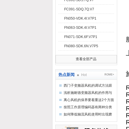
FC091-SDS.7Q.V7
FC091-SDQ.7Q.V7
FN050-VDK.4I.V7P1
FN063-SDK.4I.V7P1
FN071-SDK.6F.V7P1
FN080-SDK.6N.V7P5
查看全部产品
热点新闻
Hot
ROME+
西门子变频器风机的调试方法跟
步骤
浅析施耐德变频器风机的作用与
意义所在
离心风机的保养要着重这2个方面
按照工作原理编码器有两种分类
如何降低轴流风机使用时出现磨
损的情况