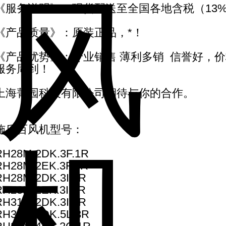
《服务说明》：现货配送至全国各地含税（13
《产品质量》：原装正品，*！
《产品优势》：专业销售 薄利多销 信誉好，价
服务周到！
上海菁园科技有限公司期待与你的合作。
施乐百风机型号：
RH28M-2DK.3F.1R
RH28M-2EK.3F.1R
RH28M-2DK.3I.1R
RH28M-2EK.3I.1R
RH31M-2DK.3I.1R
RH35M-2DK.5L.3R