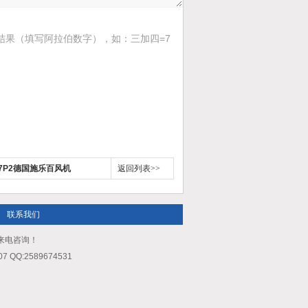
结果（填写阿拉伯数字），如：三加四=7
N.V7P2德国施乐百风机
返回列表>>
联系我们
迎来电咨询！
QQ:2589674531