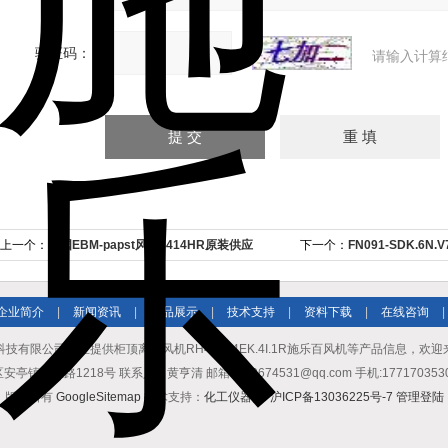
验证码：
请输入计算
上一个：
德国EBM-papst风机8414HR原装供应
下一个：
FN091-SDK.6
企业简介
|
新闻资讯
|
产品展示
|
技术支持
|
资料下载
|
在线咨询
|
技有限公司专业提供柜顶离心风机RH45M-4EK.4I.1R施乐百风机等产品信息，欢
园区路1218号 联系人：黄亨清 邮箱2589674531@qq.com 手机:17717035307 
版权所有
GoogleSitemap
技术支持：
化工仪器网
沪ICP备13036225号-7
管理登陆