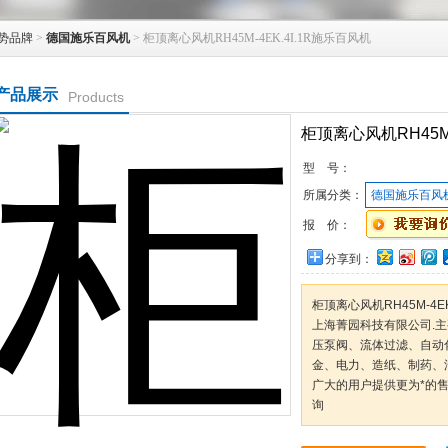
势品牌
>
德国施乐百风机
> 柜顶离心风机RH45M-4EK.4I.1R施乐百风机
产品展示
Products
柜顶离心风机RH45M-
型 号：
所属分类：
德国施乐百风
报 价：
分享到：
柜顶离心风机RH45M-4EK
上海菁园科技有限公司.
压泵阀、流体过滤、自动
金、电力、造纸、制药、
广大的用户提供更为*的
询