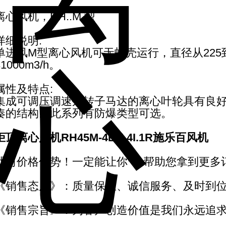
离心风机，RH..M 型
详细说明:
单进风M型离心风机可无蜗壳运行，直径从225到
31000m3/h。
属性及特点:
集成可调压调速外转子马达的离心叶轮具有良
凑的结构。此系列有防爆类型可选。
柜顶离心风机RH45M-4EK.4I.1R施乐百风机
我司价格优势！一定能让你*，帮助您拿到更多
《销售态度》：质量保证、诚信服务、及时到
《销售宗旨》：为客户创造价值是我们永远追