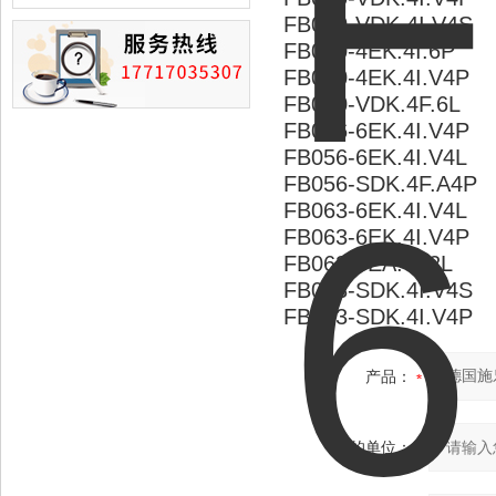
损的情况
FB050-VDK.4I.V4S
FB050-4EK.4I.6P
FB050-4EK.4I.V4P
FB050-VDK.4F.6L
FB056-6EK.4I.V4P
FB056-6EK.4I.V4L
FB056-SDK.4F.A4P
FB063-6EK.4I.V4L
FB063-6EK.4I.V4P
FB063-6EA.4I.2L
FB063-SDK.4I.V4S
FB063-SDK.4I.V4P
产品：
您的单位：