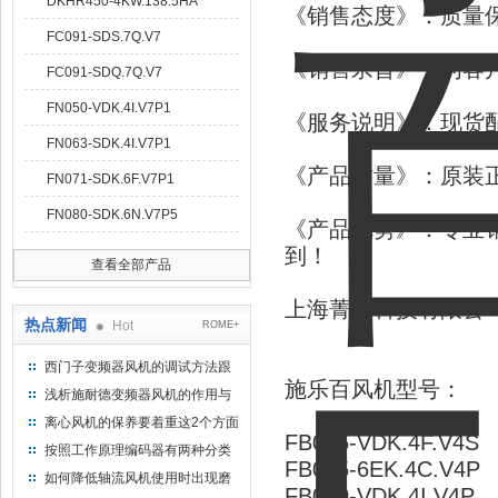
DKHR450-4KW.138.5HA
《销售态度》：质量
FC091-SDS.7Q.V7
《销售宗旨》：为客
FC091-SDQ.7Q.V7
FN050-VDK.4I.V7P1
《服务说明》：现货
FN063-SDK.4I.V7P1
《产品质量》：原装正
FN071-SDK.6F.V7P1
FN080-SDK.6N.V7P5
《产品优势》：专业销
到！
查看全部产品
上海菁园科技有限公
热点新闻
Hot
ROME+
西门子变频器风机的调试方法跟
施乐百风机型号：
步骤
浅析施耐德变频器风机的作用与
意义所在
离心风机的保养要着重这2个方面
FB045-VDK.4F.V4S
按照工作原理编码器有两种分类
FB045-6EK.4C.V4P
如何降低轴流风机使用时出现磨
FB050-VDK.4I.V4P