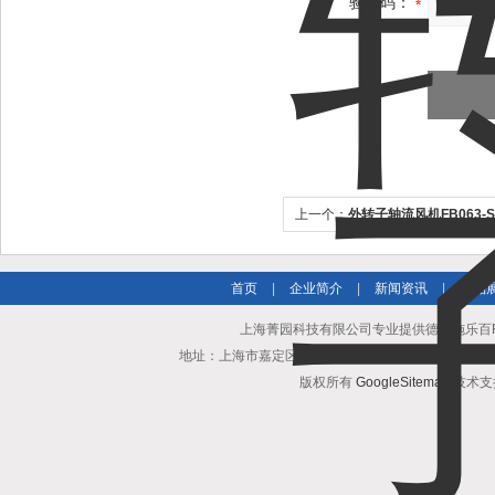
验证码：
上一个：
外转子轴流风机FB063-SD
乐百
首页
|
企业简介
|
新闻资讯
|
产品
上海菁园科技有限公司专业提供德国施乐百FB0
地址：上海市嘉定区安亭镇园区路1218号 联系人：黄亨清 邮箱25
版权所有
GoogleSitemap
技术支