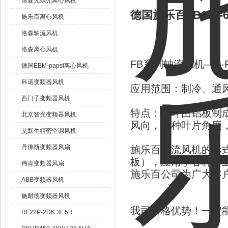
洛森无蜗壳离心风机
德国施乐百FB063-6
施乐百离心风机
洛森轴流风机
洛森离心风机
FB系列轴流风机——
德国EBM-papst离心风机
科诺变频器风机
应用范围：制冷、通
西门子变频器风机
特点：风叶由铝板制成
北京智光变频器风机
风向，多种叶片角度
艾默生精密空调风机
丹佛斯变频器风扇
施乐百轴流风机的形
板），应用于各种行
伟肯变频器风扇
施乐百公司为广大客
ABB变频器风机
施耐德变频器风机
我司价格优势！一定
RF22P-2DK.3F.5R