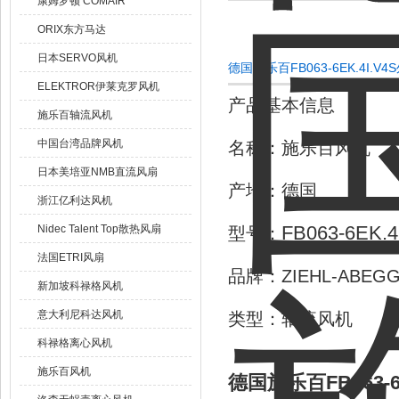
康姆罗顿 COMAIR
ORIX东方马达
日本SERVO风机
德国施乐百FB063-6EK.4I.
ELEKTROR伊莱克罗风机
产品基本信息
施乐百轴流风机
中国台湾品牌风机
名称：施乐百风机
日本美培亚NMB直流风扇
产地：德国
浙江亿利达风机
FB063-6EK.4
Nidec Talent Top散热风扇
型号：
法国ETRI风扇
品牌：ZIEHL-ABE
新加坡科禄格风机
意大利尼科达风机
类型：轴流风机
科禄格离心风机
施乐百风机
德国施乐百FB063-6