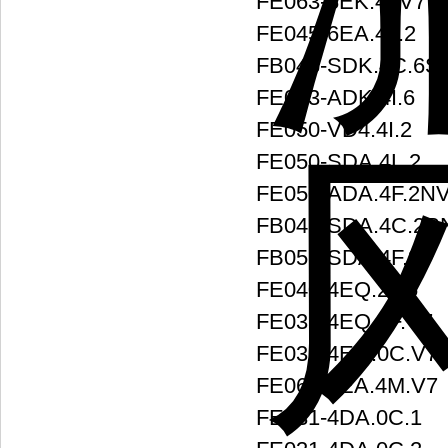
FE063-8EK.4I.V7
FE045-6EA.4F.2
FB045-SDK.4C.6S
FE063-ADK.4I.6
FE050-VD4.4I.2
FE050-SDA.4L.2
FE050-ADA.4F.2N
FB045-SDA.4C.2P
FB056-SDA.4F.2P
FE040-4EQ.2F.5
FE035-4EQ.0F.V7
FE031-4EQ.0C.V7
FE063-6EA.4M.V7
FE031-4DA.0C.1