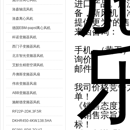
施乐百离心风机
进口产品。广
洛森轴流风机
备，新风机，
洛森离心风机
提供更为*的
德国EBM-papst离心风机
来函咨询：
科诺变频器风机
西门子变频器风机
手机 （黄工
北京智光变频器风机
询价
艾默生精密空调风机
邮件
丹佛斯变频器风扇
伟肯变频器风扇
我司价格竞争
ABB变频器风机
单！
施耐德变频器风机
《销售态度》
RF22P-2DK.3F.5R
《销售宗旨》
DKHR450-4KW.138.5HA
标！