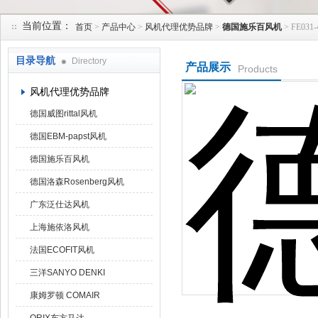
当前位置：
首页
>
产品中心
>
风机代理优势品牌
>
德国施乐百风机
> FE031
上海菁园科技有限公司
目录导航
Directory
产品展示
Products
风机代理优势品牌
德国威图rittal风机
德国EBM-papst风机
德国施乐百风机
德国洛森Rosenberg风机
广东泛仕达风机
上海施依洛风机
法国ECOFIT风机
三洋SANYO DENKI
康姆罗顿 COMAIR