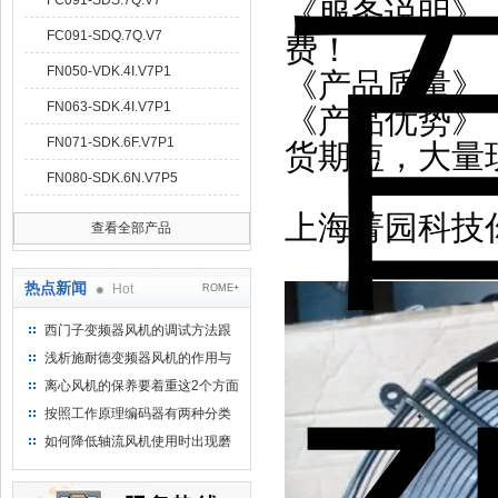
FC091-SDS.7Q.V7
《服务说明》
FC091-SDQ.7Q.V7
费！
FN050-VDK.4I.V7P1
《产品质量》
FN063-SDK.4I.V7P1
《产品优势》
FN071-SDK.6F.V7P1
货期短，大量
FN080-SDK.6N.V7P5
上海菁园科技
查看全部产品
热点新闻
Hot
ROME+
西门子变频器风机的调试方法跟
步骤
浅析施耐德变频器风机的作用与
意义所在
离心风机的保养要着重这2个方面
按照工作原理编码器有两种分类
如何降低轴流风机使用时出现磨
损的情况