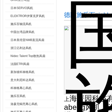
ORIX东方马达
日本SERVO风机
德国施乐百zieh
ELEKTROR伊莱克罗风机
施乐百轴流风机
中国台湾品牌风机
日本美培亚NMB直流风扇
浙江亿利达风机
Nidec Talent Top散热风扇
法国ETRI风扇
新加坡科禄格风机
意大利尼科达风机
科禄格离心风机
施乐百风机
海菁园科技有
上
洛森无蜗壳离心风机
abegg风机、洛