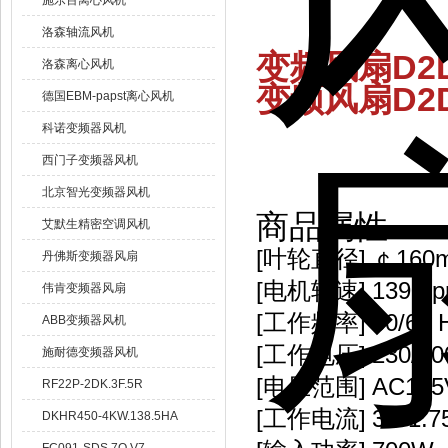
施乐百离心风机
洛森轴流风机
变频风扇D2D1
洛森离心风机
变频风扇D2D1
德国EBM-papst离心风机
科诺变频器风机
西门子变频器风机
北京智光变频器风机
商品属性
艾默生精密空调风机
[叶轮直径]
￠160
丹佛斯变频器风扇
[电机转速]
1390r
伟肯变频器风扇
[工作频率]
50/60 
ABB变频器风机
[工作电压]
230/40
施耐德变频器风机
[电压范围]
AC175V
RF22P-2DK.3F.5R
[工作电流]
3A/1.7
DKHR450-4KW.138.5HA