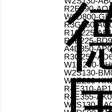
W2S130-AB0
R2E190-AO2
W6D800-GD
R3G560-AG0
R1G225-AF1
R2E225-BD9
A4D350-AP0
R3G250-AD6
W1G200-HH
W2S130-BM0
W2E200-HK3
R4E310-AP1
R4E355-AK0
W2S130-AA0