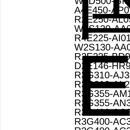
W4D500-GM0
A4E450-AP0
R2E250-AL0
W2S130-AA0
R4E225-AI01
W2S130-AA0
R2E225-BD9
D2E146-HR9
R3G310-AJ3
R3G310-AL2
R3G355-AM1
R3G355-AN3
R3G400-AC2
R3G400-AC3