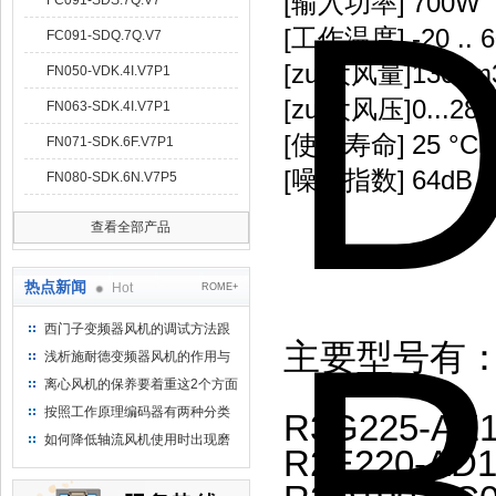
[输入功率]
700W
FC091-SDS.7Q.V7
[工作温度]
-20 .. 
FC091-SDQ.7Q.V7
[zui大风量]
1300m
FN050-VDK.4I.V7P1
[zui大风压]
0...28
FN063-SDK.4I.V7P1
[使用寿命]
25 °
FN071-SDK.6F.V7P1
[噪音指数]
64dB
FN080-SDK.6N.V7P5
查看全部产品
热点新闻
Hot
ROME+
西门子变频器风机的调试方法跟
主要型号有
步骤
浅析施耐德变频器风机的作用与
意义所在
离心风机的保养要着重这2个方面
按照工作原理编码器有两种分类
R3G225-AE1
如何降低轴流风机使用时出现磨
R2E220-AD1
损的情况