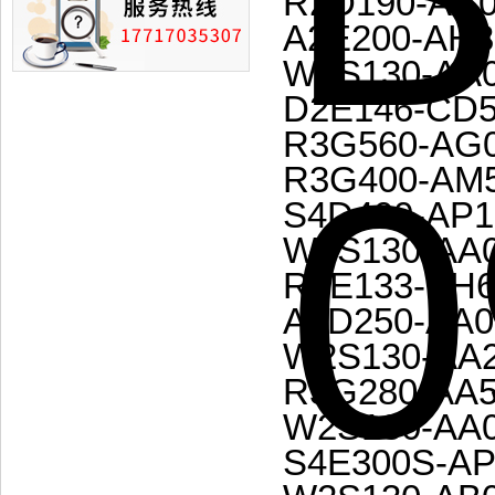
R2D190-AC0
A2E200-AH3
W2S130-AA0
D2E146-CD5
R3G560-AG0
R3G400-AM5
S4D400-AP1
W2S130-AA0
R2E133-BH6
A2D250-AA0
W2S130-AA2
R3G280-AA5
W2S130-AA0
S4E300S-AP