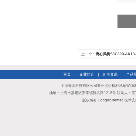
上一个：
离心风机S3G300-AK13
papst
首页
|
企业简介
|
新闻资讯
|
产品
上海菁园科技有限公司专业提供机柜风扇W2E200
地址：上海市嘉定区安亭镇园区路1218号 联系人：黄亨清 邮箱25
版权所有
GoogleSitemap
技术支