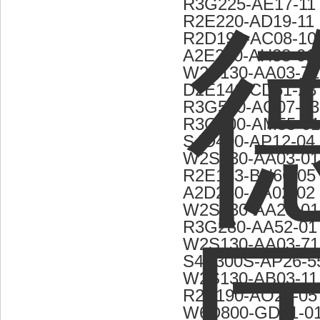
R3G225-AE17-11
R2E220-AD19-11
R2D190-AC08-10
A2E200-AH38-01
W2S130-AA03-71
D2E146-CD51-23
R3G560-AG07-03
R3G400-AM55-01
S4D400-AP12-04
W2S130-AA03-01
R2E133-BH66-05
A2D250-AA02-02
W2S130-AA25-01
R3G280-AA52-01
W2S130-AA03-71
S4E300S-AP26-5
W2S130-AB03-11
R2E190-AO26-05
W6D800-GD01-0