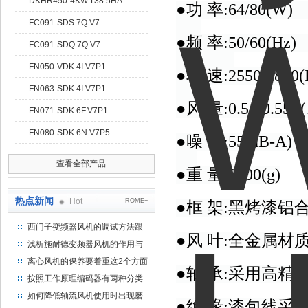
DKHR450-4KW.138.5HA
●功 率:64/80(W
FC091-SDS.7Q.V7
●频 率:50/60(H
FC091-SDQ.7Q.V7
FN050-VDK.4I.V7P1
●转 速:2550/2800(
FN063-SDK.4I.V7P1
●风 量:0.54/0.55（
FN071-SDK.6F.V7P1
FN080-SDK.6N.V7P5
●噪 音:55(dB-A
查看全部产品
●重 量:2100(g)
热点新闻
Hot
ROME+
●框 架:黑烤漆
西门子变频器风机的调试方法跟
●风 叶:全金属材
步骤
浅析施耐德变频器风机的作用与
意义所在
离心风机的保养要着重这2个方面
●轴 承:采用高
按照工作原理编码器有两种分类
如何降低轴流风机使用时出现磨
●绝 缘:漆包线采用