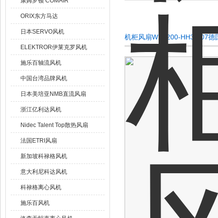
康姆罗顿 COMAIR
ORIX东方马达
日本SERVO风机
机柜风扇W2E200-HH38-07
ELEKTROR伊莱克罗风机
施乐百轴流风机
中国台湾品牌风机
日本美培亚NMB直流风扇
浙江亿利达风机
Nidec Talent Top散热风扇
法国ETRI风扇
新加坡科禄格风机
意大利尼科达风机
科禄格离心风机
施乐百风机