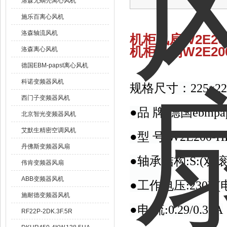
洛森无蜗壳离心风机
施乐百离心风机
洛森轴流风机
机柜风扇W2E200
机柜风扇W2E200
洛森离心风机
德国EBM-papst离心风机
科诺变频器风机
规格尺寸：225x22
西门子变频器风机
●品 牌:德国ebmpap
北京智光变频器风机
艾默生精密空调风机
●型 号:W2E200-HK
丹佛斯变频器风扇
●轴承结构:S:(
伟肯变频器风扇
ABB变频器风机
●工作电压:230V(电
施耐德变频器风机
●电 流:0.29/0.35A
RF22P-2DK.3F.5R