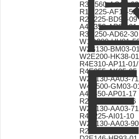
R3G560-AG07-03
R1G225-AF11-52
R2E225-BD92-09
A4D350-AP08-01
R3G250-AD62-30
W1G200-HH01-5
W2S130-BM03-0
W2E200-HK38-01
R4E310-AP11-01
R4E355-AK05-05
W2S130-AA03-71
W4D500-GM03-0
A4E450-AP01-17
R2E250-AL05-16
W2S130-AA03-71
R4E225-AI01-10
W2S130-AA03-90
R2E225-BD92-12
D2E146-HR93-01