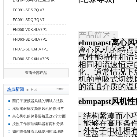
DKHR450-4KW.138.5HA
FC091-SDS.7Q.V7
FC091-SDQ.7Q.V7
FN050-VDK.4I.V7P1
产品简述：
FN063-SDK.4I.V7P1
ebmpapst
离心风
离心风机的特点
FN071-SDK.6F.V7P1
气性能特性和适
FN080-SDK.6N.V7P5
相同和流速恒定
化。通常情况下
查看全部产品
机的单吸式切线
的流通介质的温
热点新闻
Hot
ROME+
ebmpapst风机
西门子变频器风机的调试方法跟
步骤
浅析施耐德变频器风机的作用与
- 结构紧凑而
意义所在
离心风机的保养要着重这2个方面
- 能够在高压
按照工作原理编码器有两种分类
- 外转子电机拥
如何降低轴流风机使用时出现磨