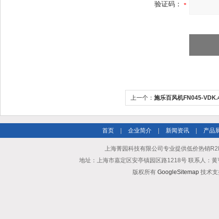
验证码：
上一个：
施乐百风机FN045-VDK.
音低
首页
|
企业简介
|
新闻资讯
|
产品
上海菁园科技有限公司专业提供低价热销R2E2
地址：上海市嘉定区安亭镇园区路1218号 联系人：黄亨清 邮箱25
版权所有
GoogleSitemap
技术支