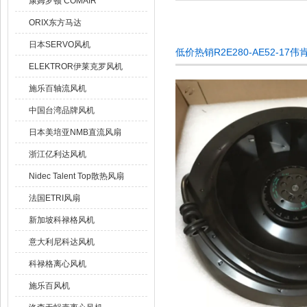
康姆罗顿 COMAIR
ORIX东方马达
日本SERVO风机
低价热销R2E280-AE52-1
ELEKTROR伊莱克罗风机
施乐百轴流风机
中国台湾品牌风机
日本美培亚NMB直流风扇
浙江亿利达风机
Nidec Talent Top散热风扇
法国ETRI风扇
新加坡科禄格风机
意大利尼科达风机
科禄格离心风机
施乐百风机