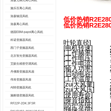
洛森无蜗壳离心风机
施乐百离心风机
洛森轴流风机
低价热销R2E28
低价热销R2E28
洛森离心风机
德国EBM-papst离心风机
科诺变频器风机
叶轮直径]
[电机转速]
西门子变频器风机
[工作频率]
北京智光变频器风机
[工作电压]
[工作电流]
艾默生精密空调风机
[输入功率]
丹佛斯变频器风扇
[启动电容]
[工作温度]
伟肯变频器风扇
[zui大风量]
ABB变频器风机
[zui大风压]
[使用寿命]
施耐德变频器风机
[噪音指数]
[防护等级]
RF22P-2DK.3F.5R
[绝缘等级]