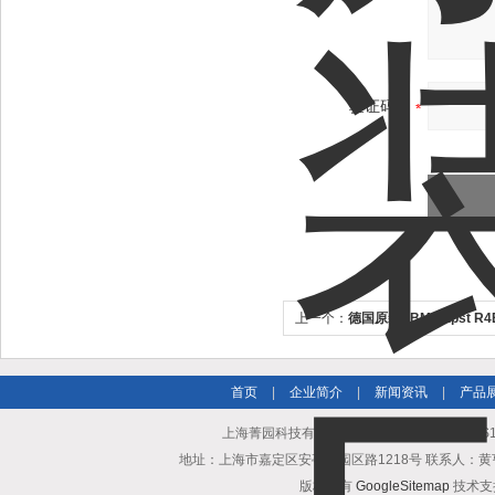
验证码：
上一个：
德国原装EBM-papst R4E
却风机
首页
|
企业简介
|
新闻资讯
|
产品
上海菁园科技有限公司专业提供轴流风机W2S130
地址：上海市嘉定区安亭镇园区路1218号 联系人：黄亨清 邮箱25
版权所有
GoogleSitemap
技术支