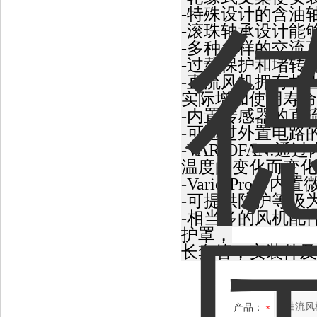
-特殊设计的含油
-滚珠轴承设计能
-多种多样的交流
-过载保护和堵转
-直流风机拥有相
实际增加使用寿命
-内置传感器的直
-可通过外置电路
-VARIOFAN
温度的变化而变化
-Vario-Pro
-可提供防护等级为
-相当多的风机配
护罩，
长套管，安装件及
产品：