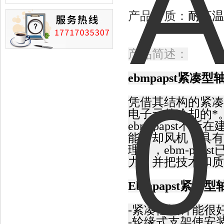
损的情况
产品材质：
耐高温
产品简述：
ebmpapst
紧凑型
凭借其结构的紧凑和
电子元件冷却的*
ebm-papst
能冷却风机（具有
理），ebm-pa
力，并把技术和质
Ebmpapst
紧凑型
-紧凑性设计能很
-轮缘式支架使安