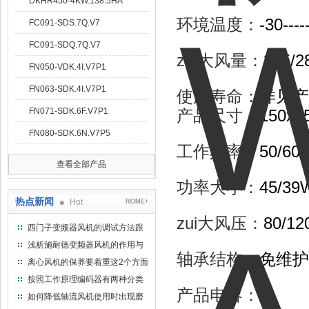
DKHR450-4KW.138.5HA
环境温度：
-30----
FC091-SDS.7Q.V7
FC091-SDQ.7Q.V7
zui大风量：
325/2
FN050-VDK.4I.V7P1
FN063-SDK.4I.V7P1
使用寿命：
详见产
FN071-SDK.6F.V7P1
产品尺寸：
150x
FN080-SDK.6N.V7P5
工作频率：
50/60H
查看全部产品
功率大小：
45/39
热点新闻
Hot
ROME+
zui大风压：
80/12
西门子变频器风机的调试方法跟
步骤
浅析施耐德变频器风机的作用与
轴承结构：
免维护
意义所在
离心风机的保养要着重这2个方面
按照工作原理编码器有两种分类
产品电容：
/
如何降低轴流风机使用时出现磨