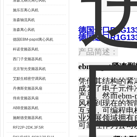
洛森无蜗壳离心风机
施乐百离心风机
洛森轴流风机
德国进口R1G133-
洛森离心风机
德国进口R1G133-
德国EBM-papst离心风机
科诺变频器风机
产品简述：
西门子变频器风机
ebmpapst
紧凑型
北京智光变频器风机
艾默生精密空调风机
凭借其结构的紧凑
成为了电子元件
丹佛斯变频器风扇
产品。然而ebm
伟肯变频器风扇
风机到现在的智
ABB变频器风机
互式，可编程电机
业发展领域拥有
施耐德变频器风机
可靠性作为公司
RF22P-2DK.3F.5R