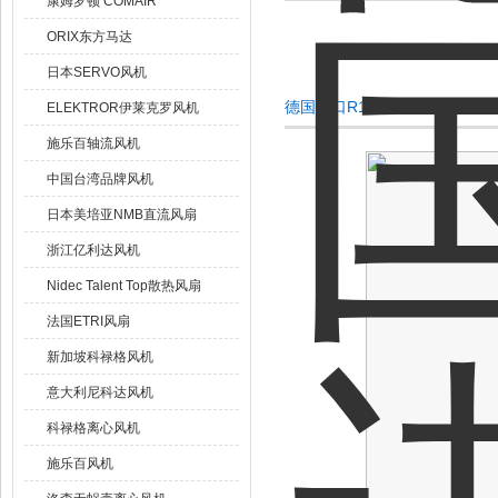
康姆罗顿 COMAIR
ORIX东方马达
日本SERVO风机
德国进口R1G133-AA65-02原
ELEKTROR伊莱克罗风机
施乐百轴流风机
中国台湾品牌风机
日本美培亚NMB直流风扇
浙江亿利达风机
Nidec Talent Top散热风扇
法国ETRI风扇
新加坡科禄格风机
意大利尼科达风机
科禄格离心风机
施乐百风机