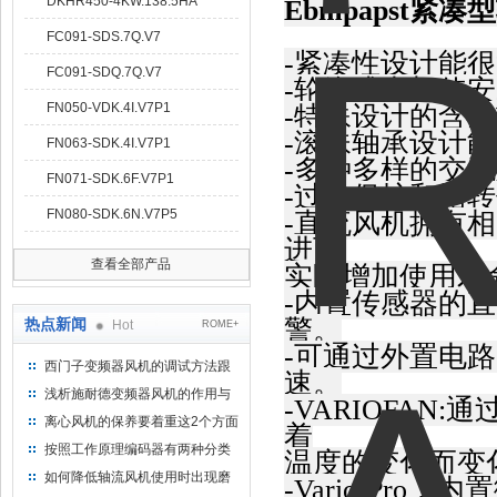
DKHR450-4KW.138.5HA
Ebmpapst
紧凑型
FC091-SDS.7Q.V7
-紧凑性设计能
FC091-SDQ.7Q.V7
-轮缘式支架使
FN050-VDK.4I.V7P1
-特殊设计的含
-滚珠轴承设计
FN063-SDK.4I.V7P1
-多种多样的交
FN071-SDK.6F.V7P1
-过载保护和堵
FN080-SDK.6N.V7P5
-直流风机拥有
进而
查看全部产品
实际增加使用寿
-内置传感器的
警。
热点新闻
Hot
ROME+
-可通过外置电
西门子变频器风机的调试方法跟
速。
步骤
浅析施耐德变频器风机的作用与
-VARIOFA
意义所在
离心风机的保养要着重这2个方面
着
按照工作原理编码器有两种分类
温度的变化而变
如何降低轴流风机使用时出现磨
-Vario-Pr