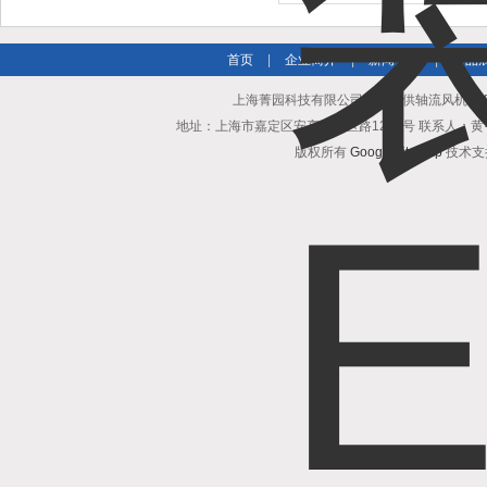
扇
首页
|
企业简介
|
新闻资讯
|
产品
上海菁园科技有限公司专业提供轴流风机S2D30
地址：上海市嘉定区安亭镇园区路1218号 联系人：黄亨清 邮箱25
版权所有
GoogleSitemap
技术支