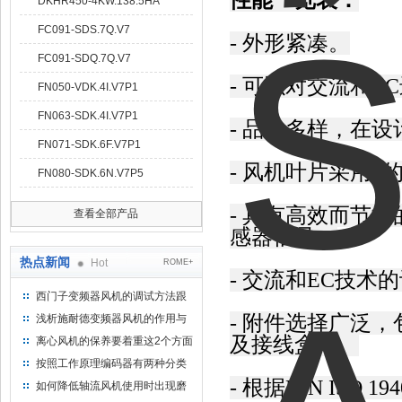
性能一览表：
DKHR450-4KW.138.5HA
FC091-SDS.7Q.V7
- 外形紧凑。
FC091-SDQ.7Q.V7
- 可以对交流和E
FN050-VDK.4I.V7P1
FN063-SDK.4I.V7P1
- 品种多样，在
FN071-SDK.6F.V7P1
- 风机叶片采用
FN080-SDK.6N.V7P5
- 具有高效而节
查看全部产品
感器信号。
热点新闻
Hot
ROME+
- 交流和EC技
西门子变频器风机的调试方法跟
步骤
- 附件选择广泛
浅析施耐德变频器风机的作用与
意义所在
及接线盒等。
离心风机的保养要着重这2个方面
按照工作原理编码器有两种分类
- 根据DIN IS
如何降低轴流风机使用时出现磨