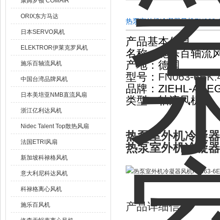
康姆罗顿 COMAIR
ORIX东方马达
热泵室外机冷凝器风机FN063-6
日本SERVO风机
产品基本信息
ELEKTROR伊莱克罗风机
名称：施乐百轴流
产地：德国
施乐百轴流风机
型号：
FN063-6EK.4
中国台湾品牌风机
品牌：ZIEHL-AB
日本美培亚NMB直流风扇
类型：轴流风机
浙江亿利达风机
Nidec Talent Top散热风扇
热泵室外机冷凝器风机
法国ETRI风扇
热泵室外机冷凝器风机
新加坡科禄格风机
意大利尼科达风机
科禄格离心风机
产品详细信息
施乐百风机