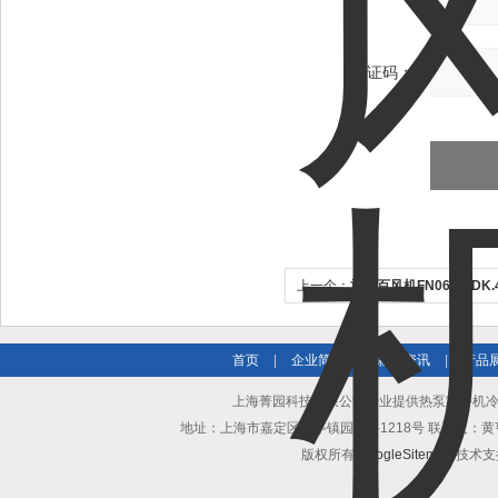
验证码：
上一个：
施乐百风机FN063-SDK.4I
组
首页
|
企业简介
|
新闻资讯
|
产品
上海菁园科技有限公司专业提供热泵室外机冷凝器
地址：上海市嘉定区安亭镇园区路1218号 联系人：黄亨清 邮箱25
版权所有
GoogleSitemap
技术支