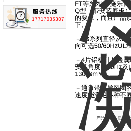
损的情况
FT等系列， 施乐
Q型（带安装底板
的要求，而且产品
下。
－FB系列直径从200到
向可选50/60HzUL和
－4片铝板叶片金属叶
安装角度，60Hz
13000m³/h。
－通常带短导风圈
速度能满足各种不同
产品：