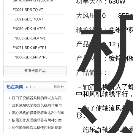
功率大小：
630W
DKHR450-4KW.138.5HA
FC091-SDS.7Q.V7
大风压：
0------85P
FC091-SDQ.7Q.V7
轴承结构：
免维护
FN050-VDK.4I.V7P1
FN063-SDK.4I.V7P1
产品电容：
12 μF
FN071-SDK.6F.V7P1
产品材质：
镀锌钢
FN080-SDK.6N.V7P5
查看全部产品
产品简述：
－轴流风机引入了
热点新闻
Hot
ROME+
中和风机轴线平行
西门子变频器风机的调试方法跟
步骤
浅析施耐德变频器风机的作用与
－为了使轴流风机
意义所在
离心风机的保养要着重这2个方面
形。
按照工作原理编码器有两种分类
如何降低轴流风机使用时出现磨
－施乐百轴流风机系列