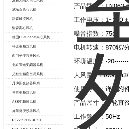
洛森无蜗壳离心风机
产品型号：
FN063-6
施乐百离心风机
工作电压：
1~230 
洛森轴流风机
洛森离心风机
噪音指数：
75db
德国EBM-papst离心风机
电机转速：
870转/
科诺变频器风机
西门子变频器风机
环境温度：
-20-----
北京智光变频器风机
大风量：
11000 m3/
艾默生精密空调风机
丹佛斯变频器风扇
使用寿命：
详见附
伟肯变频器风扇
产品尺寸：
叶轮直径
ABB变频器风机
施耐德变频器风机
工作频率：
50Hz
RF22P-2DK.3F.5R