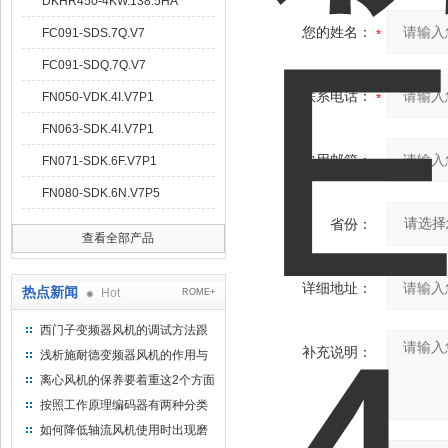
DKHR450-4KW.138.5HA
您的姓名：
FC091-SDS.7Q.V7
FC091-SDQ.7Q.V7
联系电话：
FN050-VDK.4I.V7P1
FN063-SDK.4I.V7P1
常用邮箱：
FN071-SDK.6F.V7P1
FN080-SDK.6N.V7P5
省份：
查看全部产品
详细地址：
热点新闻
Hot
ROME+
西门子变频器风机的调试方法跟
步骤
补充说明：
浅析施耐德变频器风机的作用与
意义所在
离心风机的保养要着重这2个方面
按照工作原理编码器有两种分类
如何降低轴流风机使用时出现磨