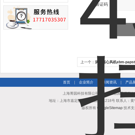
损的情况
验证码：
上一个：
涡轮离心风机ebm-papst 
71
首页
|
企业简介
|
新闻资讯
|
产品
上海菁园科技有限公司专业提供德国洛森EKHR4
地址：上海市嘉定区安亭镇园区路1218号 联系人：黄亨清 邮箱25
版权所有
GoogleSitemap
技术支