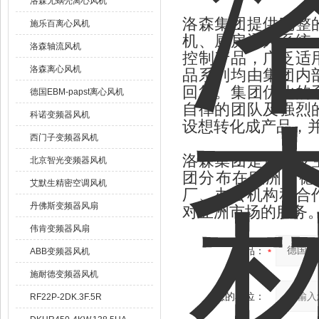
洛森无蜗壳离心风机
洛森集团提供完整
施乐百离心风机
机、厨房通风系统
洛森轴流风机
控制产品，广泛适
洛森离心风机
品系列均由集团内
回复。集团优化的
德国EBM-papst离心风机
自律的团队及强烈
科诺变频器风机
设想转化成产品，
西门子变频器风机
洛森集团是通风及
北京智光变频器风机
团分布在欧洲、德
艾默生精密空调风机
厂、办公机构和合
丹佛斯变频器风扇
对亚洲市场的服务
伟肯变频器风扇
产品：
ABB变频器风机
施耐德变频器风机
您的单位：
RF22P-2DK.3F.5R