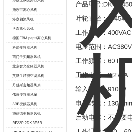
洛森无蜗壳离心风机
产品型号:DKHR450-
施乐百离心风机
叶轮直径：￠454
洛森轴流风机
洛森离心风机
工作电压：400VA
德国EBM-papst离心风机
电压范围：AC380V..
科诺变频器风机
西门子变频器风机
工作频率：60 Hz /
北京智光变频器风机
工作电流：2.275A
艾默生精密空调风机
丹佛斯变频器风扇
输入功率：910 W
伟肯变频器风扇
电机转速：1300mi
ABB变频器风机
施耐德变频器风机
启动电容：不需要
RF22P-2DK.3F.5R
工作温度：-20 .. 60