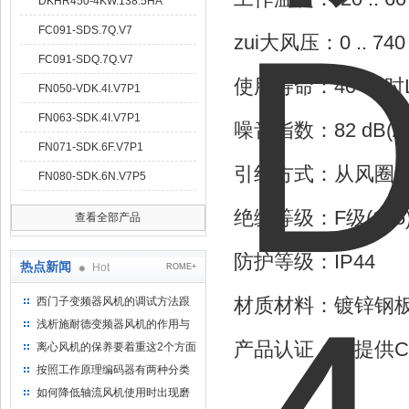
DKHR450-4KW.138.5HA
FC091-SDS.7Q.V7
zui大风压：0 .. 740
FC091-SDQ.7Q.V7
使用寿命：40 °C时
FN050-VDK.4I.V7P1
FN063-SDK.4I.V7P1
噪音指数：82 dB(A
FN071-SDK.6F.V7P1
引线方式：从风圈出
FN080-SDK.6N.V7P5
绝缘等级：F级(155
查看全部产品
防护等级：IP44
热点新闻
Hot
ROME+
材质材料：镀锌钢
西门子变频器风机的调试方法跟
步骤
浅析施耐德变频器风机的作用与
意义所在
产品认证：可提供CC
离心风机的保养要着重这2个方面
按照工作原理编码器有两种分类
如何降低轴流风机使用时出现磨