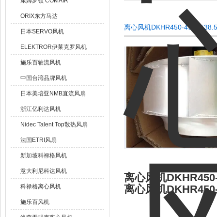
康姆罗顿 COMAIR
ORIX东方马达
离心风机DKHR450-4SW.138.
日本SERVO风机
ELEKTROR伊莱克罗风机
施乐百轴流风机
中国台湾品牌风机
日本美培亚NMB直流风扇
浙江亿利达风机
Nidec Talent Top散热风扇
法国ETRI风扇
新加坡科禄格风机
意大利尼科达风机
离心风机DKHR450-4S
科禄格离心风机
离心风机DKHR450-4S
施乐百风机