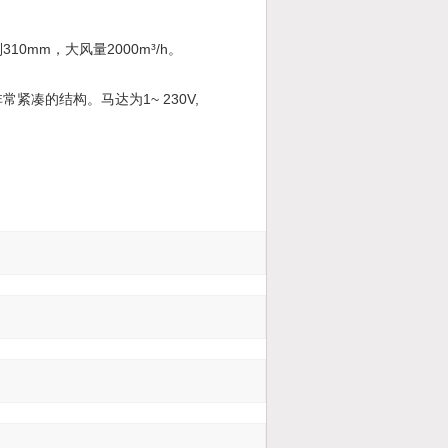
310mm
2000m³/h
到
，大风量
。
1~ 230V,
非常紧凑的结构。马达为