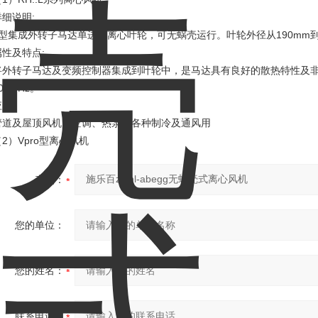
:
详细说明
190mm
型集成外转子马达单进风离心叶轮，可无蜗壳运行。叶轮外径从
:
属性及特点
将外转子马达及变频控制器集成到叶轮中，是马达具有良好的散热特性及
0/60Hz
。
:
应用
管道及屋顶风机、空调、热泵、各种制冷及通风用
2
Vpro
（
）
型离心风机
产品：
您的单位：
您的姓名：
联系电话：