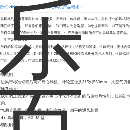
施乐百ziehl-abegg无蜗壳式离心风机产品概述：
买风机就到上海菁园科技来，现货多，质量好，价格低，量大从优，各种行业的风机我
有我们做不到的，只有您们想不到的，我们可以为您选型，为您提供安装，以下是我为
施乐百公司从
1995
年进入中国，专业组装、生产及销售德国施乐百的风机马达等产品
装、生产及测试设备。
施乐百的轴流系列风机，拥有*的外转子马达设计，结构更加紧凑，性能更好，更适合
E
，
UL
，
ISO
，
CCC
，
DIN
等，而且
ZIEHL-ABEGG
轴流风机分为几大系列，性能指标
车空调，冷库工程，空调工程，通风制冷行业等。
:
详细说明
315
560mm
单进风带标准蜗壳后向式离心风机，叶轮直径从
到
，大空气流
:
属性及特点
集成可调压调速外转子马达的离心叶轮具有良好的马达散热性能，佳的进
:
应用
空气调节装置、排风装置、大门空气幕、扁平的通风装置
4
RG..M
（
）离心风机，
型
:
详细说明