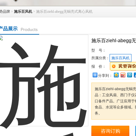
势品牌
>
施乐百风机
> 施乐百ziehl-abegg无蜗壳式离心风机
产品展示
Products
施乐百ziehl-abe
型 号：
所属分类：
施乐百风机
报 价：
分享到：
施乐百ziehl-abeg
品：工业风扇、西门子仪
口备件产品。广泛应用于
食品、水泥等众多领域。
务。
咨询订购