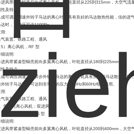
225
315mm
单进风带标准蜗壳后向式离心风机，叶轮直径从
到
，大空气流
:
属性及特点
集成可调压调速外转子马达的离心叶轮具有良好的马达散热性能，佳的进
1100Pa
马达时，大静压可达
。
:
应用
吸气装置、铁路工程、通风
5
RF
（
）离心风机，
型
:
详细说明
180
225mm
单进风带紧凑型蜗壳前向多翼离心风机，叶轮直径从
到
。
:
属性及特点
集成可调压调速三相异步外转子马达的离心叶轮具有良好的马达散热性能
50Hz
60Hz
极外转子马达时，可达到非常高的压力。
和
电源通用。
:
应用
吸气装置、铁路工程、通风
:
、带蜗壳离心风机：双进风
1
RD..S
（
）离心风机，
型
:
详细说明
200
400mm
双进风带紧凑型蜗壳前向多翼离心风机，叶轮直径从
到
，大空