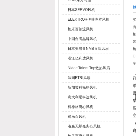
ORIX东方马达
日本SERVO风机
ELEKTROR伊莱克罗风机
施乐百轴流风机
中国台湾品牌风机
日本美培亚NMB直流风扇
C
浙江亿利达风机
Nidec Talent Top散热风扇
法国ETRI风扇
新加坡科禄格风机
意大利尼科达风机
科禄格离心风机
施乐百风机
洛森无蜗壳离心风机