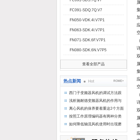
FC091-SDS.7Q.V7
FC091-SDQ.7Q.V7
FN050-VDK.4I.V7P1
FN063-SDK.4I.V7P1
FN071-SDK.6F.V7P1
FN080-SDK.6N.V7P5
查看全部产品
热点新闻
Hot
ROME+
西门子变频器风机的调试方法跟
步骤
浅析施耐德变频器风机的作用与
意义所在
离心风机的保养要着重这2个方面
按照工作原理编码器有两种分类
如何降低轴流风机使用时出现磨
损的情况