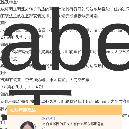
:
属性及特点
集成可调压调速外转子马达的离心叶轮具有良好的马达散热性能，佳的进
加安装法兰或在底部安装支撑。铝制蜗壳或钢板蜗壳可选。
:
应用
空气调节装置、空气加热器、排风装置、大门空气幕、洁净工作台、扁平
2
RD..P
（
）离心风机，
型
:
详细说明
200
450mm
双进风带标准蜗壳前向多翼离心风机，叶轮直径从
到
，大空气
:
属性及特点
集成可调压调速外转子马达的离心叶轮具有良好的马达散热性能，佳的进
:
应用
空气调节装置、空气加热器、排风装置、大门空气幕
3
RD..A
（
）离心风机，
型
:
详细说明
315
560mm
双进风带标准蜗壳后向式离心风机，叶轮直径从
到
，大空气流
:
属性及特点
集成可调压调速外转子马达的离心叶轮具有良好的马达散热性能，佳的进
欢迎您！
:
应用
来自局域网的朋友！有什么可以帮助您的