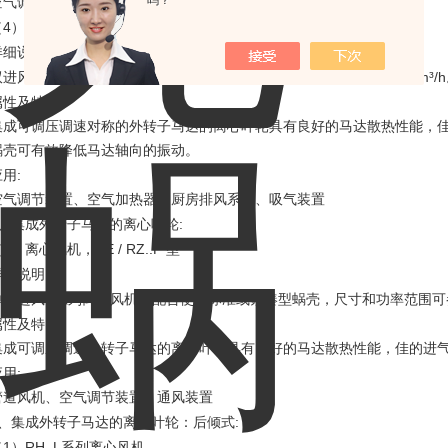
吗？
空气调节装置、排风装置、大门空气幕、扁平通风装置
4
RA
（
）离心风机
型英制尺寸系列
:
详细说明
9
15
11000m³/h
双进风前向多翼离心风机，叶轮直径从
到
英寸，大空气流量
:
属性及特点
集成可调压调速对称的外转子马达的离心叶轮具有良好的马达散热性能，
蜗壳可有效降低马达轴向的振动。
:
应用
空气调节装置、空气加热器、厨房排风系统、吸气装置
:
、集成外转子马达的离心叶轮
1
RE / RZ..P
（
）离心风机，
型
:
详细说明
P
单双进风
系列离心风机可配合使用标准或紧凑型蜗壳，尺寸和功率范围可
:
属性及特点
集成可调压调速外转子马达的离心叶轮具有良好的马达散热性能，佳的进
:
应用
管道风机、空气调节装置、通风装置
:
、集成外转子马达的离心叶轮：后倾式
1
RH..L
（
）
系列离心风机