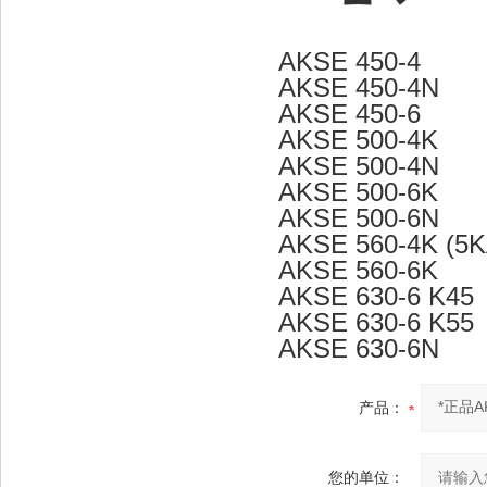
AKSE 450-4
AKSE 450-4N
AKSE 450-6
AKSE 500-4K
AKSE 500-4N
AKSE 500-6K
AKSE 500-6N
AKSE 560-4K (5K
AKSE 560-6K
AKSE 630-6 K45
AKSE 630-6 K55
AKSE 630-6N
产品：
您的单位：