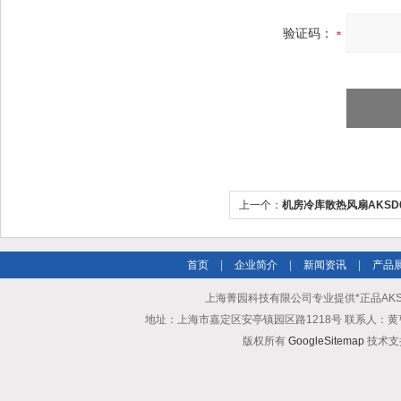
验证码：
上一个：
机房冷库散热风扇AKSD63
首页
|
企业简介
|
新闻资讯
|
产品
上海菁园科技有限公司专业提供*正品AKS
地址：上海市嘉定区安亭镇园区路1218号 联系人：黄亨清 邮箱25
版权所有
GoogleSitemap
技术支