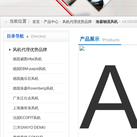
当前位置：
首页
>
产品中心
>
风机代理优势品牌
>
洛森轴流风机
> AKSE6
上海菁园科技有限公司
目录导航
Directory
产品展示
Products
风机代理优势品牌
德国威图rittal风机
德国EBM-papst风机
德国施乐百风机
德国洛森Rosenberg风机
广东泛仕达风机
上海施依洛风机
法国ECOFIT风机
三洋SANYO DENKI