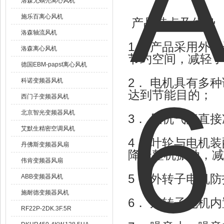
洛森无蜗壳离心风机
施乐百离心风机
产品特点及优势
洛森轴流风机
1． 产品采用外
洛森离心风机
节约空间，减轻了
德国EBM-papst离心风机
2． 电机具有多种
科诺变频器风机
达到节能目的；
西门子变频器风机
北京智光变频器风机
3． 风机气流直
艾默生精密空调风机
4． 叶轮与电机
丹佛斯变频器风扇
降低整机振动，减
伟肯变频器风扇
5． 外转子电机防
ABB变频器风机
施耐德变频器风机
6． 外转子电机
RF22P-2DK.3F.5R