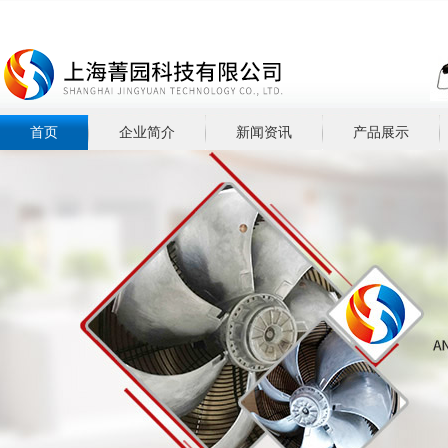
首页
企业简介
新闻资讯
产品展示