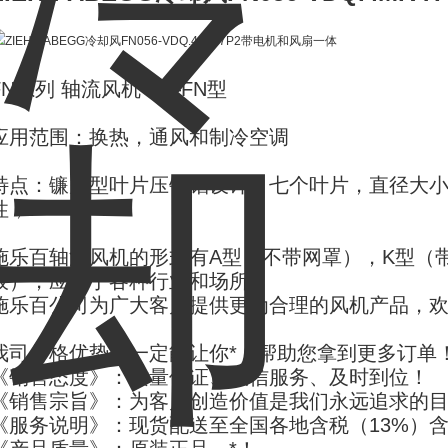
FN系列 轴流风机——FN型
应用范围：换热，通风和制冷空调
特点：镰刀型叶片压铸铝设计，七个叶片，直径大小35
性，
施乐百轴流风机的形式有A型（不带网罩），K型（
板），应用于各种行业和场所，
施乐百公司为广大客户提供更为合理的风机产品，
我司价格优势！一定能让你*，帮助您拿到更多订单
《销售态度》：质量保证、诚信服务、及时到位！
《销售宗旨》：为客户创造价值是我们永远追求的
《服务说明》：现货配送至全国各地含税（13%）