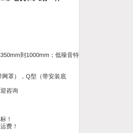
0mm到1000mm；低噪音特
带网罩），Q型（带安装底
欢迎咨询
！
目标！
含运费！