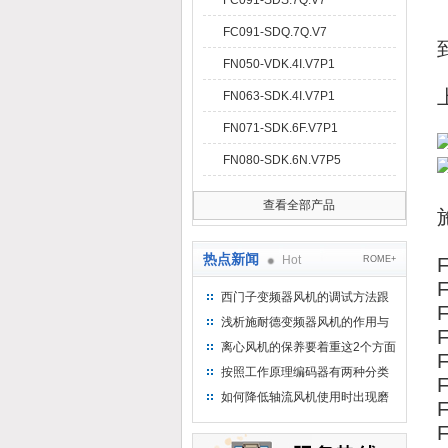
FC091-SDS.7Q.V7
FC091-SDQ.7Q.V7
FN050-VDK.4I.V7P1
FN063-SDK.4I.V7P1
FN071-SDK.6F.V7P1
FN080-SDK.6N.V7P5
查看全部产品
热点新闻
Hot
ROME+
F
F
西门子变频器风机的调试方法跟
F
步骤
浅析施耐德变频器风机的作用与
F
意义所在
离心风机的保养要着重这2个方面
F
按照工作原理编码器有两种分类
如何降低轴流风机使用时出现磨
F
损的情况