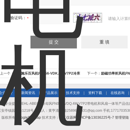
验证码：
请输入计算
上一个：
德国施乐百风机FN056-VDK.4M.V7P2冷库
下一个：
励磁功率柜风机FN04
制冷
380V
企业简介
|
新闻资讯
|
产品展示
|
技术支持
|
资料下载
|
在线咨询
|
专业提供ZIEHL-ABEGG冷却风FN056-VDQ.4M.V7P2带电机和风扇一体等产
园区路1218号 联系人：黄亨清 邮箱2589674531@qq.com 手机:17717035307 
版权所有
GoogleSitemap
技术支持：
化工仪器网
沪ICP备13036225号-7
管理登陆