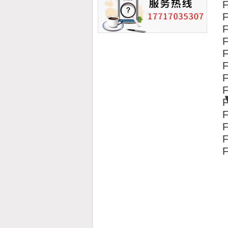
F
F
F