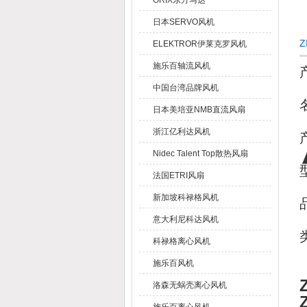
ORIX东方马达
日本SERVO风机
Z
ELEKTROR伊莱克罗风机
施乐百轴流风机
中国台湾品牌风机
日本美培亚NMB直流风扇
浙江亿利达风机
Nidec Talent Top散热风扇
法国ETRI风扇
新加坡科禄格风机
意大利尼科达风机
科禄格离心风机
施乐百风机
洛森无蜗壳离心风机