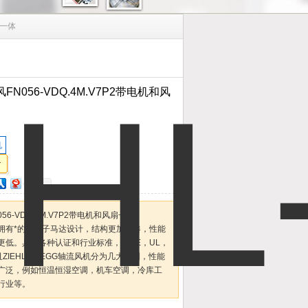
扇一体
风FN056-VDQ.4M.V7P2带电机和风
机
N056-VDQ.4M.V7P2带电机和风扇一体
拥有*的外转子马达设计，结构更加紧凑，性能
更低。具备各种认证和行业标准，如CE，UL，
且ZIEHL-ABEGG轴流风机分为几大系列，性能
广泛，例如恒温恒湿空调，机车空调，冷库工
行业等。