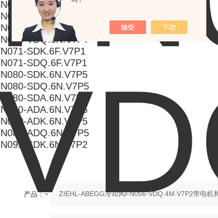
吗？
N063-SDQ.4I.V7P1
N063-SDA.4I.V7P1
FN063-VDA.6N.V7P7
FN063-VDQ.6N.V7P7
N071-SDK.6F.V7P1
FN071-SDQ.6F.V7P1
FN080-SDK.6N.V7P5
FN080-SDQ.6N.V7P5
FN080-SDA.6N.V7P5
FN080-ADA.6N.V7P5
FN080-ADK.6N.V7P5
FN080-ADQ.6N.V7P5
FN091-SDK.6N.V7P2
产品：