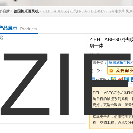
势品牌
>
德国施乐百风机
> ZIEHL-ABEGG冷却风FN056-VDQ.4M.V7P2带电机和风
产品展示
Products
ZIEHL-ABEGG冷却
扇一体
型 号：
所属分类：
德国施乐百风
报 价：
分享到：
ZIEHL-ABEGG冷却风F
施乐百的轴流系列风机，
更好，更适合调速，噪音
ISO，CCC，DIN等，而
指标更全面，使用范围更
程，空调工程，通风制冷