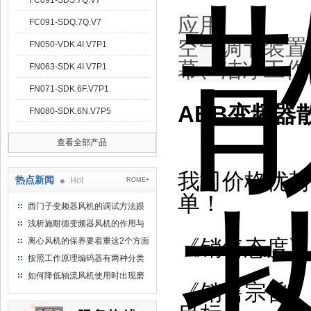
FC091-SDS.7Q.V7
应用
:
FC091-SDQ.7Q.V7
空气调节装置
FN050-VDK.4I.V7P1
幕、洁净工作
FN063-SDK.4I.V7P1
FN071-SDK.6F.V7P1
ABB变频器散热
FN080-SDK.6N.V7P5
查看全部产品
我司价格优势
热点新闻
Hot
ROME+
单！
西门子变频器风机的调试方法跟
步骤
浅析施耐德变频器风机的作用与
意义所在
《销售态度》
离心风机的保养要着重这2个方面
按照工作原理编码器有两种分类
如何降低轴流风机使用时出现磨
《销售宗旨》
损的情况