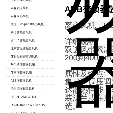
施乐百离心风机
ABB变频器散热
洛森轴流风机
洛森离心风机
离心风机，
RD
德国EBM-papst离心风机
科诺变频器风机
详细说明
:
西门子变频器风机
双进风带紧凑
北京智光变频器风机
200
到
400mm
艾默生精密空调风机
丹佛斯变频器风扇
属性及特点
:
伟肯变频器风扇
集成可调压调
ABB变频器风机
达散热性能，
施耐德变频器风机
装法兰或在底
RF22P-2DK.3F.5R
选。
DKHR450-4KW.138.5HA