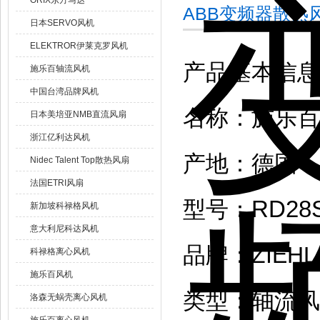
ORIX东方马达
ABB变频器散热风机
日本SERVO风机
ELEKTROR伊莱克罗风机
产品基本信息
施乐百轴流风机
中国台湾品牌风机
名称：施乐百
日本美培亚NMB直流风扇
浙江亿利达风机
产地：德国
Nidec Talent Top散热风扇
法国ETRI风扇
RD28S
型号：
新加坡科禄格风机
意大利尼科达风机
品牌：ZIEHL
科禄格离心风机
施乐百风机
类型：轴流风
洛森无蜗壳离心风机