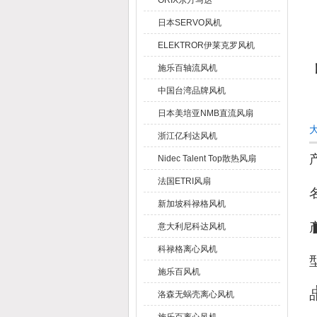
ORIX东方马达
日本SERVO风机
ELEKTROR伊莱克罗风机
施乐百轴流风机
中国台湾品牌风机
日本美培亚NMB直流风扇
大
浙江亿利达风机
Nidec Talent Top散热风扇
法国ETRI风扇
新加坡科禄格风机
意大利尼科达风机
科禄格离心风机
施乐百风机
洛森无蜗壳离心风机