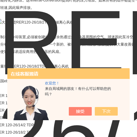
能转化为静压。这reverse-conversion提高叶轮的压力增加。如果所有的组件都
扇转速,因此噪声排放。
在制冷和冷却装置,必须被创建的任何余热通过热交换器周围的空气。球迷因此泵冷空
分有效,安静的和耐用的粉丝。一个新的、被动组件,所谓的扩散器,提供了大量改善效率和噪音。
和使它更容易适应商用热交换器的风扇。
量现货RER120-26/18/2TDP后倾离心风机
国ebm风机型号：
欢迎您！
来自局域网的朋友！有什么可以帮助您的
吗？
ER 101-36/12 NHH
ER 101-36/14 NHH
ER 101-36/18 NHH
ER 120-26/14/2 TDMP
ER 120-26/14/2 TDP
ER 120-26/18/2 TDMP