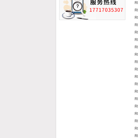
R
R
R
R
R
R
R
R
R
R
R
R
R
R
R
R
R
R
R