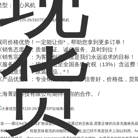
类型：离心风机
量现货RER120-26/18/2TDP后倾离心风机
我司价格优势！一定能让你*，帮助您拿到更多订单！
《销售态度》：质量保证、诚信服务、及时到位！
《销售宗旨》：为客户创造价值是我们永远追求的目标！
《服务说明》：现货配送至全国各地含税（13%）含运费
《产品质量》：原装正品，*！
《产品优势》：专业销售 薄利多销 信誉好，价格低，货
上海菁园科技有限公司期待与你的合作。 /
知道——通过AxiTop气流扩散器提供一个气流通过热交换器,需要足够的压差克服换热
扇和消散到环境中。耗散意味着流的动能转化为热能,这已经不再是技术上加以利用。Axi