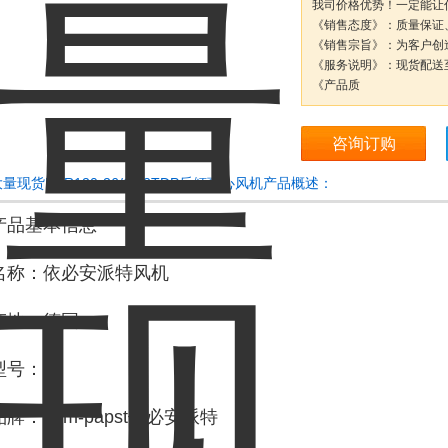
我司价格优势！一定能让
《销售态度》：质量保证
《销售宗旨》：为客户创
《服务说明》：现货配送
《产品质
咨询订购
量现货RER120-26/18/2TDP后倾离心风机产品概述：
产品基本信息
名称：依必安派特风机
产地：德国
型号：
品牌：ebm-papst依必安派特