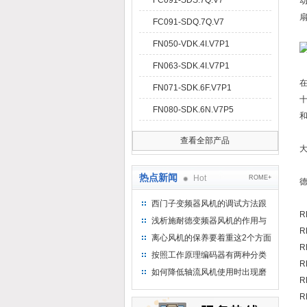
FC091-SDS.7Q.V7
动
FC091-SDQ.7Q.V7
FN050-VDK.4I.V7P1
FN063-SDK.4I.V7P1
FN071-SDK.6F.V7P1
十
FN080-SDK.6N.V7P5
查看全部产品
大
热点新闻
Hot
ROME+
德
西门子变频器风机的调试方法跟
R
步骤
浅析施耐德变频器风机的作用与
R
意义所在
离心风机的保养要着重这2个方面
R
按照工作原理编码器有两种分类
R
如何降低轴流风机使用时出现磨
R
损的情况
R