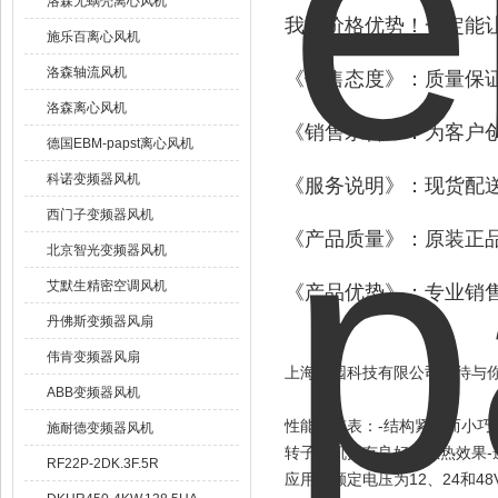
洛森无蜗壳离心风机
我司价格优势！一定能
施乐百离心风机
洛森轴流风机
《销售态度》：质量保
洛森离心风机
《销售宗旨》：为客户
德国EBM-papst离心风机
科诺变频器风机
《服务说明》：现货配送
西门子变频器风机
《产品质量》：原装正品
北京智光变频器风机
艾默生精密空调风机
《产品优势》：专业销售
丹佛斯变频器风扇
伟肯变频器风扇
上海菁园科技有限公司期待与
ABB变频器风机
性能一览表：-结构紧凑而小巧
施耐德变频器风机
转子电机拥有良好的散热效果-
RF22P-2DK.3F.5R
应用于额定电压为12、24和4