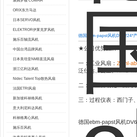
康姆罗顿 COMAIR
ORIX东方马达
日本SERVO风机
ELEKTROR伊莱克罗风机
德国ebm-papst风机DV6224
施乐百轴流风机
★公司优势品牌：
中国台湾品牌风机
日本美培亚NMB直流风扇
一
：工业风扇：
Ziehl-
浙江亿利达风机
泛仕达、玄亚、NMB-M
Nidec Talent Top散热风扇
二
：工业自动化：西门子、施
法国ETRI风扇
新加坡科禄格风机
三
：过程仪表：西门子、
意大利尼科达风机
科禄格离心风机
德国ebm-papst风机DV6
施乐百风机