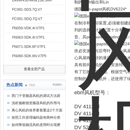
DKHR450-4KW.138.5HA
制的Tach输出和Lin
德国ebm-papst风机DV6224*
FC091-SDS.7Q.V7
FC091-SDQ.7Q.V7
在制冷和冷却装置,必须被创
FN050-VDK.4I.V7P1
列的选择设计和配置十分有效,
音。其pressure-boos
FN063-SDK.4I.V7P1
FN071-SDK.6F.V7P1
依必安派特与后弯叶片离心风
FN080-SDK.6N.V7P5
心风扇有很好的液压和低噪音水
具有前向叶轮的依必安派特离
查看全部产品
有了它的用武之地。根据空气
控制的异步电机外，还使用了
热点新闻
Hot
ROME+
ebm风机型号：
西门子变频器风机的调试方法跟
步骤
浅析施耐德变频器风机的作用与
DV 4112 N
意义所在
离心风机的保养要着重这2个方面
DV 4114 N
按照工作原理编码器有两种分类
DV 4118 N
如何降低轴流风机使用时出现磨
DV 5212 N