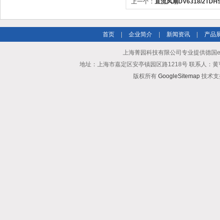
上一个：
直流风扇DV6318/2TD
首页
|
企业简介
|
新闻资讯
|
产品
上海菁园科技有限公司专业提供德国ebm
地址：上海市嘉定区安亭镇园区路1218号 联系人：黄亨清 邮箱25
版权所有
GoogleSitemap
技术支