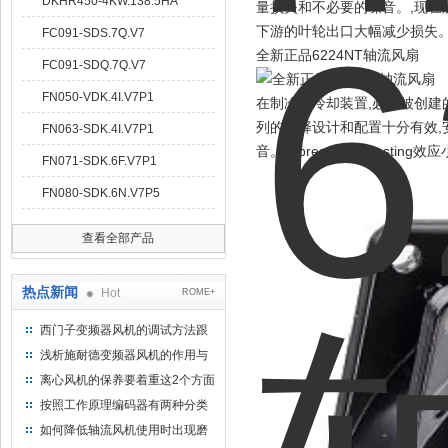
DKHR450-4KW.138.5HA
量损失和不必要的噪音。,现在所
下游的叶轮出口大幅减少损失
FC091-SDS.7Q.V7
全新正品6224NT轴流风扇
FC091-SDQ.7Q.V7
FN050-VDK.4I.V7P1
在制冷和冷却装置,必须被创
列的选择设计和配置十分有效,
FN063-SDK.4I.V7P1
音。其pressure-boos
FN071-SDK.6F.V7P1
FN080-SDK.6N.V7P5
查看全部产品
热点新闻
Hot
ROME+
西门子变频器风机的调试方法跟
步骤
浅析施耐德变频器风机的作用与
意义所在
离心风机的保养要着重这2个方面
按照工作原理编码器有两种分类
如何降低轴流风机使用时出现磨