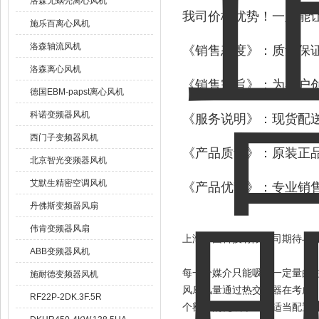
洛森无蜗壳离心风机
我司价格优势！一定能
施乐百离心风机
洛森轴流风机
《销售态度》：质量保
洛森离心风机
《销售宗旨》：为客户
德国EBM-papst离心风机
科诺变频器风机
《服务说明》：现货配送
西门子变频器风机
《产品质量》：原装正品
北京智光变频器风机
艾默生精密空调风机
《产品优势》：专业销售
丹佛斯变频器风扇
伟肯变频器风扇
上海菁园科技有限公司期待与
ABB变频器风机
每一个媒介只能吸收一定量的
施耐德变频器风机
风扇风量通过热交换器在考虑。
RF22P-2DK.3F.5R
个额外的瓦成本钱。适当配置风扇