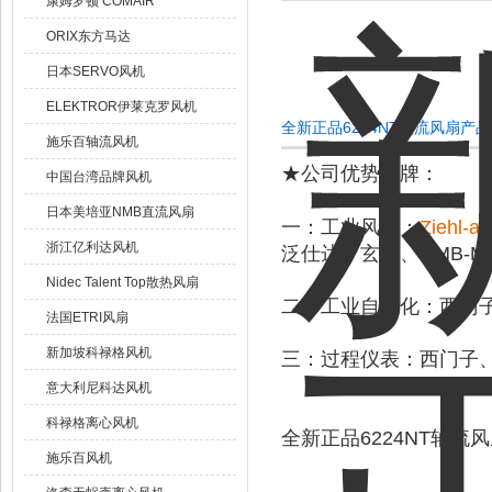
康姆罗顿 COMAIR
ORIX东方马达
日本SERVO风机
ELEKTROR伊莱克罗风机
全新正品6224NT轴流风扇产
施乐百轴流风机
★公司优势品牌：
中国台湾品牌风机
日本美培亚NMB直流风扇
一
：工业风扇：
Ziehl-
浙江亿利达风机
泛仕达、玄亚、NMB-M
Nidec Talent Top散热风扇
二
：工业自动化：西门子、施
法国ETRI风扇
新加坡科禄格风机
三
：过程仪表：西门子、
意大利尼科达风机
科禄格离心风机
全新正品6224NT轴流
施乐百风机