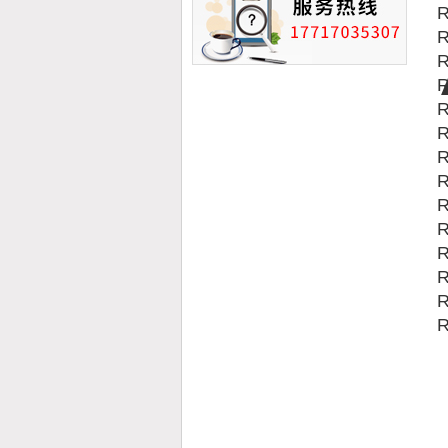
R
R
R
R
R
R
R
R
R
R
R
R
R
R