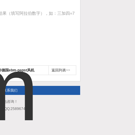
结果（填写阿拉伯数字），如：三加四=7
03德国ebm-papst风机
返回列表>>
联系我们
迎来电咨询！
QQ:2589674531