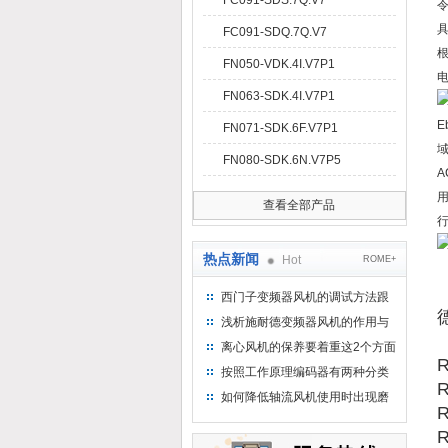
FC091-SDS.7Q.V7
令
FC091-SDQ.7Q.V7
FN050-VDK.4I.V7P1
FN063-SDK.4I.V7P1
FN071-SDK.6F.V7P1
FN080-SDK.6N.V7P5
A
查看全部产品
热点新闻
Hot
ROME+
西门子变频器风机的调试方法跟
步骤
浅析施耐德变频器风机的作用与
意义所在
离心风机的保养要着重这2个方面
R
按照工作原理编码器有两种分类
R
如何降低轴流风机使用时出现磨
R
损的情况
R