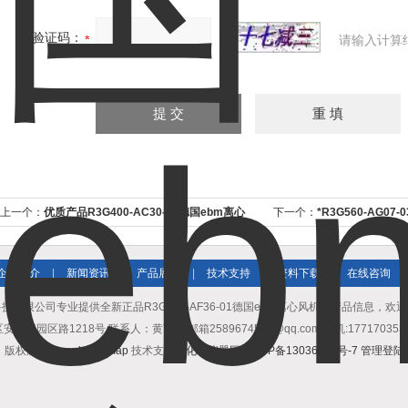
验证码：
请输入计算
上一个：
优质产品R3G400-AC30-61德国ebm离心
下一个：
*R3G560-AG07-
风机
企业简介
|
新闻资讯
|
产品展示
|
技术支持
|
资料下载
|
在线咨询
|
技有限公司专业提供全新正品R3G630-AF36-01德国ebm离心风机等产品信息，欢
园区路1218号 联系人：黄亨清 邮箱2589674531@qq.com 手机:17717035307 
版权所有
GoogleSitemap
技术支持：
化工仪器网
沪ICP备13036225号-7
管理登陆