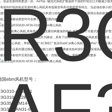
。依必安派特则更进一步。AxiTop -轴流式风机扩散器的下游的叶轮出口大幅减少损
具有前向叶轮的依必安派特离心风机具有低噪音和高功率密度等特点。当必须在狭小的
根据空气动力学和几何设计，叶轮以单进口或双进口进行配置。为了获得出色的效率，
电机。两种驱动类型均可在整个功率范围内使用。
Ebmpapst的离心风机,具有高压头低流量结构紧凑的特点,尤其适用于冷凝式燃气锅
域。风机采用了智能型的EC电机作为驱动，具有了比ASY电机驱动的风机更高的转速
C和EC离心风机，带前向叶轮" AC和EC" 低压RadiCal离心风机" RadiPac"
用的完整产品系列通过模拟或串行接口进行100％调速绿色科技EC技术实现高效节能
行极其安静各组件完美匹配，易于安装：控制器、电机、风机配件种类繁多
德国ebm风机型号：
3G310-AJ38-61
3G310-AL28-61
3G355-AM14-61
3G355-AN31-61