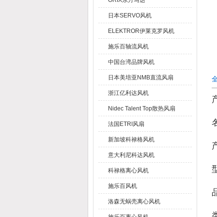
ORIX东方马达
日本SERVO风机
ELEKTROR伊莱克罗风机
施乐百轴流风机
中国台湾品牌风机
日本美培亚NMB直流风扇
全
浙江亿利达风机
Nidec Talent Top散热风扇
法国ETRI风扇
新加坡科禄格风机
意大利尼科达风机
科禄格离心风机
施乐百风机
洛森无蜗壳离心风机