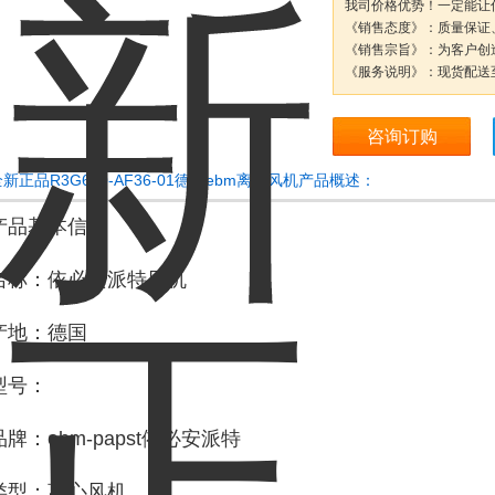
我司价格优势！一定能让
《销售态度》：质量保证
《销售宗旨》：为客户创
《服务说明》：现货配送
咨询订购
新正品R3G630-AF36-01德国ebm离心风机产品概述：
产品基本信息
名称：依必安派特风机
产地：德国
型号：
品牌：ebm-papst依必安派特
类型：离心风机