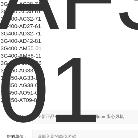
3G400-AC28-71
3G400-AC30-61
3G400-AC32-71
3G400-AD27-61
3G400-AD32-71
3G400-AD42-81
3G400-AM55-01
3G400-AM56-11
3G400-AM61-06
3G450-AG33-01
3G450-AG33-11
3G450-AG38-06
3G450-AO51-01
3G450-AT09-03
产品：
您的单位：