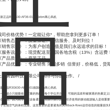
新正品R3G630-AF36-01德国ebm离心风机
我司价格优势！一定能让你*，帮助您拿到更多订单！
《销售态度》：质量保证、诚信服务、及时到位！
《销售宗旨》：为客户创造价值是我们永远追求的目标！
《服务说明》：现货配送至全国各地含税（13%）含运费
《产品质量》：原装正品，*！
《产品优势》：专业销售 薄利多销 信誉好，价格低，货
上海菁园科技有限公司期待与你的合作。 /
新正品R3G630-AF36-01德国ebm离心风机
每一个媒介只能吸收一定量的热能为每个学位开尔文。可能的温差和被驱逐的热量定义
器在考虑。因为制冷技术设备通常与高操作操作因素,经济使用的驱动能源输入是很重要
于生成空气的体积流量。这里重要的是要避免剥离和back-flows这些创造的能量损