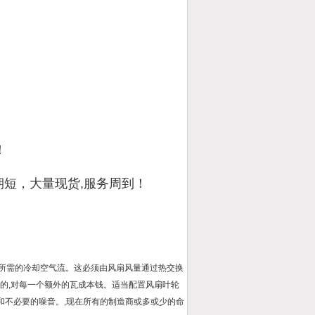
！
期短，大量现货,服务周到！
所需的冷却空气流。这必须由风扇风量通过热交换
的,对每一个额外的瓦成本钱。适当配置风扇叶轮
失和不必要的噪音。,现在所有的制造商或多或少的命