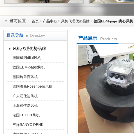
当前位置：
首页
>
产品中心
>
风机代理优势品牌
>
德国EBM-papst离心风机
上海菁园科技有限公司
目录导航
Directory
产品展示
Products
风机代理优势品牌
德国威图rittal风机
德国EBM-papst风机
德国施乐百风机
德国洛森Rosenberg风机
广东泛仕达风机
上海施依洛风机
法国ECOFIT风机
三洋SANYO DENKI