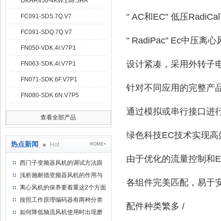
DKHR450-4KW.138.5HA
" AC和EC" 低压RadiC
FC091-SDS.7Q.V7
FC091-SDQ.7Q.V7
" RadiPac" Ec中压离
FN050-VDK.4I.V7P1
设计紧凑，采用外转子
FN063-SDK.4I.V7P1
FN071-SDK.6F.V7P1
针对不同应用的完整产
FN080-SDK.6N.V7P5
通过模拟或串行接口进行
查看全部产品
绿色科技EC技术实现高
热点新闻
Hot
ROME+
由于优化的流量控制和
西门子变频器风机的调试方法跟
步骤
浅析施耐德变频器风机的作用与
各组件完美匹配，易于
意义所在
离心风机的保养要着重这2个方面
按照工作原理编码器有两种分类
配件种类繁多 /
如何降低轴流风机使用时出现磨