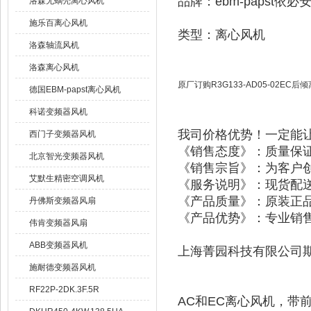
品牌：ebm-papst依必
洛森无蜗壳离心风机
施乐百离心风机
类型：离心风机
洛森轴流风机
洛森离心风机
原厂订购R3G133-AD05-02EC后
德国EBM-papst离心风机
科诺变频器风机
我司价格优势！一定能
西门子变频器风机
《销售态度》：质量保
北京智光变频器风机
《销售宗旨》：为客户
艾默生精密空调风机
《服务说明》：现货配送
《产品质量》：原装正品
丹佛斯变频器风扇
《产品优势》：专业销售
伟肯变频器风扇
ABB变频器风机
上海菁园科技有限公司期
施耐德变频器风机
RF22P-2DK.3F.5R
AC和EC离心风机，带