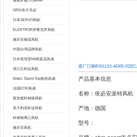
康姆罗顿 COMAIR
ORIX东方马达
日本SERVO风机
ELEKTROR伊莱克罗风机
施乐百轴流风机
中国台湾品牌风机
日本美培亚NMB直流风扇
原厂订购R3G133-AD05-0
浙江亿利达风机
产品基本信息
Nidec Talent Top散热风扇
法国ETRI风扇
名称：依必安派特风机
新加坡科禄格风机
产地：德国
意大利尼科达风机
科禄格离心风机
型号：
施乐百风机