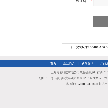
验证码：
上一个：
安装尺寸R3G400-AD20
papst风机
首页
|
企业简介
|
新闻资讯
|
产品
上海菁园科技有限公司专业提供原厂订购R3G1
地址：上海市嘉定区安亭镇园区路1218号 联系人：黄亨清 邮箱25
版权所有
GoogleSitemap
技术支