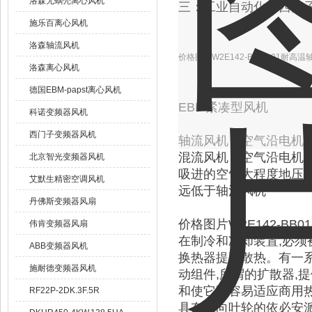
洛森无蜗壳离心风机
三：工业自动化：西门
施乐百离心风机
洛森轴流风机
价格图片W2E142-BB01-01耐高
洛森离心风机
德国EBM-papst离心风机
EBM紧凑型风机
科诺变频器风机
西门子变频器风机
轴流风机，空气沿电机
混流风机，空气沿电机
北京智光变频器风机
吸进的空气大程度地压
艾默生精密空调风机
远低于轴流风机
丹佛斯变频器风扇
价格图片W2E142-BB
伟肯变频器风扇
在制冷和冷却装置,必
ABB变频器风机
换热器提高散热。有一
施耐德变频器风机
动组件,所谓的扩散器,提供
和使它更容易适应商用
RF22P-2DK.3F.5R
具有前向叶轮的依必安