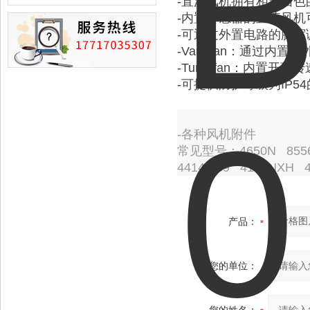
-直流风机拥有相当出
损的情况
-内置传感器的直流风
-可通过外置电路的脉宽
-Variofan：通过
-Turbofan：内置开
-可提供防护等级为IP5
-各种风机附件
常见型号：4650N 8556
4414F/39 4184NXH 
产品：
您的单位：