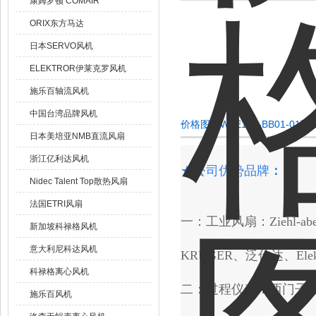
康姆罗顿 COMAIR
ORIX东方马达
日本SERVO风机
ELEKTROR伊莱克罗风机
施乐百轴流风机
中国台湾品牌风机
价格图片W2E142-BB01-0
日本美培亚NMB直流风扇
浙江亿利达风机
★
公司优势品牌
：
Nidec Talent Top散热风扇
法国ETRI风扇
一：工业风扇：Ziehl-abeg
新加坡科禄格风机
意大利尼科达风机
KRUGER、泛仕达、Elek
科禄格离心风机
二：过程仪表：西门子
施乐百风机