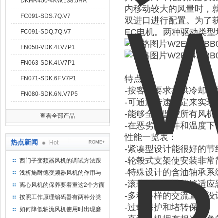
DKHR450-4KW.138.5HA
内移动较大的风量时，
FC091-SDS.7Q.V7
双进口进行配置。为了
EC电机。两种驱动类
FC091-SDQ.7Q.V7
FN050-VDK.4I.V7P1
FN063-SDK.4I.V7P1
特点：
FN071-SDK.6F.V7P1
-按客户要求提供冷却
FN080-SDK.6N.V7P5
-可通过转速设定来实现
-能够全程监控所有风
查看全部产品
-在恶劣的条件和温度下
性能一览表：
热点新闻
Hot
ROME+
-紧凑型设计能很好的节
-轮毂式支架使安装非常
西门子变频器风机的调试方法跟
步骤
-特殊设计的含油轴承系
浅析施耐德变频器风机的作用与
意义所在
-滚珠轴承设计能够适应
离心风机的保养要着重这2个方面
-多种多样的交流直流
按照工作原理编码器有两种分类
-过载保护和堵转保护
如何降低轴流风机使用时出现磨