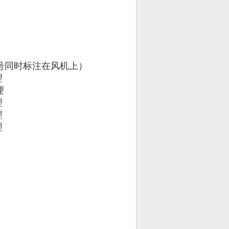
st型号同时标注在风机上）
理
理
理
理
理