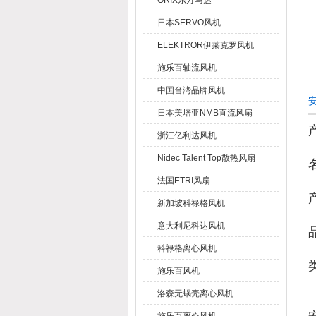
ORIX东方马达
日本SERVO风机
ELEKTROR伊莱克罗风机
施乐百轴流风机
中国台湾品牌风机
日本美培亚NMB直流风扇
浙江亿利达风机
Nidec Talent Top散热风扇
法国ETRI风扇
新加坡科禄格风机
意大利尼科达风机
科禄格离心风机
施乐百风机
洛森无蜗壳离心风机