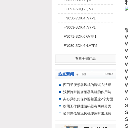
FC091-SDS.7Q.V7
FC091-SDQ.7Q.V7
FN050-VDK.4I.V7P1
FN063-SDK.4I.V7P1
FN071-SDK.6F.V7P1
FN080-SDK.6N.V7P5
查看全部产品
热点新闻
Hot
ROME+
西门子变频器风机的调试方法跟
步骤
浅析施耐德变频器风机的作用与
意义所在
离心风机的保养要着重这2个方面
按照工作原理编码器有两种分类
如何降低轴流风机使用时出现磨
损的情况