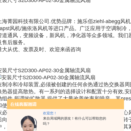
安装尺寸S2D300-AP02-30金属轴流风扇
上海菁园科技有限公司.优势品牌：施乐佰ziehl-abegg风机、
papst风机/施依洛风机等进口产品。广泛应用于空调制冷
管道通风，变频设备，新风机，净化器等众多领域。我们
及售后服务。
量大从优、发票及时、欢迎来函咨询
安装尺寸S2D300-AP02-30金属轴流风扇
在制冷和冷却装置,必须被创建的任何余热通过热交换器
换热器提高散热。有一系列的选择设计和配置十分有效,
动组件,所谓的扩散器,提供了大量改善效率和噪音。其pressur
和使它更容易适应商用热交换器的风扇。
依必安派特的离心风机可提供前向或后向叶轮。前向离心
欢迎您！
来自局域网的朋友！有什么可以帮助您的
后向离心风机设计更为自由，不需要蜗壳。对于带有外转
吗？
中，这样不仅可以确保电机的冷却效果，还可以实现极其