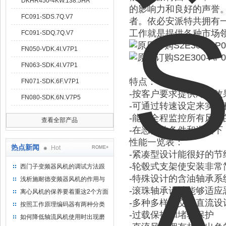
DKHR450-4KW.138.5HA
的影响力和良好的声誉。
FC091-SDS.7Q.V7
者。依必安派特共拥有
工作就是提供各种市场
FC091-SDQ.7Q.V7
FN050-VDK.4I.V7P1
FN063-SDK.4I.V7P1
特点：
FN071-SDK.6F.V7P1
-按客户要求提供冷却
FN080-SDK.6N.V7P5
-可通过转速设定来实现
-能够全程监控所有风
查看全部产品
-在恶劣的条件和温度下
性能一览表：
热点新闻
Hot
ROME+
-紧凑型设计能很好的节
-轮毂式支架使安装非常
西门子变频器风机的调试方法跟
步骤
-特殊设计的含油轴承系
浅析施耐德变频器风机的作用与
意义所在
-滚珠轴承设计能够适应
离心风机的保养要着重这2个方面
-多种多样的交流直流
按照工作原理编码器有两种分类
-过载保护和堵转保护
如何降低轴流风机使用时出现磨