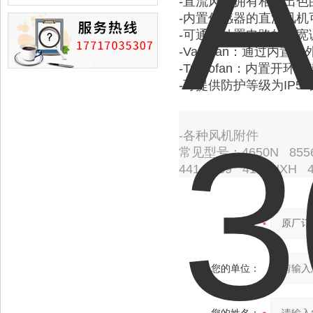
-直流风机拥有相当出
损的情况
-内置传感器的直流风
-可通过外置电路的脉宽
-Variofan：通过
-Turbofan：内置开
-可提供防护等级为IP5
-各种风机附件
常见型号：4650N 8556
4414F/39 4184NXH 
产品：
您的单位：