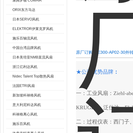
康姆罗顿 COMAIR
ORIX东方马达
日本SERVO风机
ELEKTROR伊莱克罗风机
施乐百轴流风机
中国台湾品牌风机
原厂订购S2E300-AP02-3
日本美培亚NMB直流风扇
浙江亿利达风机
★
公司优势品牌
：
Nidec Talent Top散热风扇
法国ETRI风扇
一：工业风扇：Ziehl-abeg
新加坡科禄格风机
意大利尼科达风机
KRUGER、泛仕达、Elek
科禄格离心风机
二：过程仪表：西门子
施乐百风机