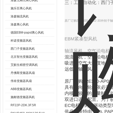
洛森无蜗壳离心风机
三：工业自动化：西门
施乐百离心风机
洛森轴流风机
原厂订购S2E300-AP02-30外转子
洛森离心风机
德国EBM-papst离心风机
EBM紧凑型风机
科诺变频器风机
西门子变频器风机
轴流风机，空气沿电机
混流风机，空气沿电机
北京智光变频器风机
吸进的空气大程度地压
艾默生精密空调风机
远低于轴流风机
丹佛斯变频器风扇
原厂订购S2E300-AP0
伟肯变频器风扇
具有前向叶轮的依必安
ABB变频器风机
内移动较大的风量时，
施耐德变频器风机
双进口进行配置。为了
EC电机。两种驱动类
RF22P-2DK.3F.5R
依必安派特由 ebm, P