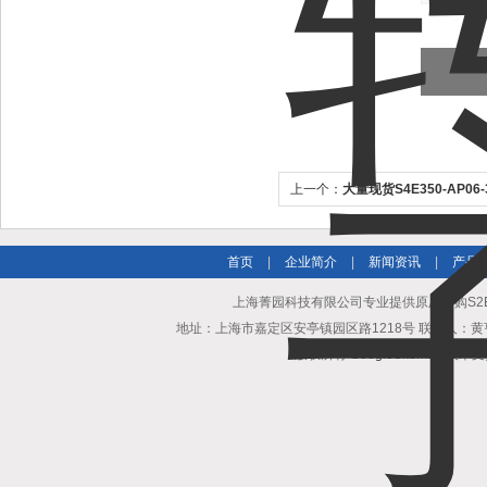
上一个：
大量现货S4E350-AP06
机
首页
|
企业简介
|
新闻资讯
|
产品
上海菁园科技有限公司专业提供原厂订购S2E3
地址：上海市嘉定区安亭镇园区路1218号 联系人：黄亨清 邮箱25
版权所有
GoogleSitemap
技术支