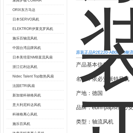
康姆罗顿 COMAIR
ORIX东方马达
日本SERVO风机
ELEKTROR伊莱克罗风机
施乐百轴流风机
中国台湾品牌风机
原装正品R2E220-AB06-4
日本美培亚NMB直流风扇
产品基本信息
浙江亿利达风机
Nidec Talent Top散热风扇
名称：依必安派特风机
法国ETRI风扇
产地：德国
新加坡科禄格风机
意大利尼科达风机
品牌：ebm-papst依必
科禄格离心风机
类型：轴流风机
施乐百风机