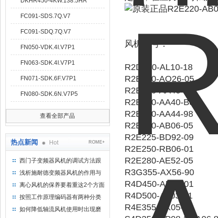
DKHR450-4KW.138.5HA
FC091-SDS.7Q.V7
FC091-SDQ.7Q.V7
风机型号：
FN050-VDK.4I.V7P1
FN063-SDK.4I.V7P1
R2D180-AL10-18
R2E190-AO26-05
FN071-SDK.6F.V7P1
R2E220-AA40-71
FN080-SDK.6N.V7P5
R2E220-AA40-B8
R2E220-AA44-98
查看全部产品
R2E220-AB06-05
R2E225-BD92-09
热点新闻
Hot
ROME+
R2E250-RB06-01
R2E280-AE52-05
西门子变频器风机的调试方法跟
步骤
R3G355-AX56-90
浅析施耐德变频器风机的作用与
意义所在
R4D450-AK01-01
离心风机的保养要着重这2个方面
R4D500-AT03-01
按照工作原理编码器有两种分类
R4E355-AK05-05
如何降低轴流风机使用时出现磨