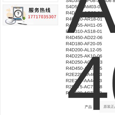
S4D350-AP08-30/A06 
损的情况
S4D500-AM03-01
R4D560-AQ03-01
R4D310-AR18-01
R4D355-AH11-05
R4D310-AS18-01
R4D450-AD22-06
R4D180-AF20-05
R4D200-AL12-05
R4D225-AK10-06
R4D250-AC10-03
R4D450-AK03-05
R2E220-AA40-23
R2E220-AA44-23
R2E175-AC77-18
R2E180-AS77-22
产品：