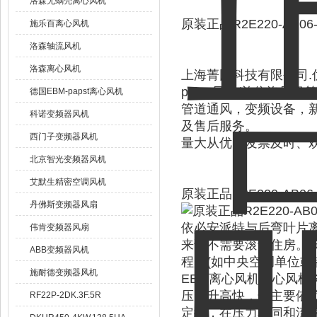
洛森无蜗壳离心风机
原装正品R2E220-AB0
施乐百离心风机
洛森轴流风机
洛森离心风机
上海菁园科技有限公司.优势品
papst风机/施依洛风
德国EBM-papst离心风机
管道通风，变频设备，
科诺变频器风机
及售后服务。
西门子变频器风机
量大从优、发票及时、
北京智光变频器风机
艾默生精密空调风机
原装正品R2E220-AB0
丹佛斯变频器风扇
依必安派特与后弯叶片
伟肯变频器风扇
来说不需要滚动住房。
ABB变频器风机
程序(如中央空调单位或
施耐德变频器风机
EBM离心风机离心风
压力升高快，这主要依
RF22P-2DK.3F.5R
定律，在压力相同和流