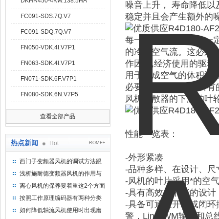
DKHR450-4KW.138.5HA
噪音上升， 寿命降低以
稳定并且会产生额外的
FC091-SDS.7Q.V7
FC091-SDQ.7Q.V7
每一个媒介只能吸收一
FN050-VDK.4I.V7P1
的冷却空气流。这必须
作因素,经济使用的驱动
FN063-SDK.4I.V7P1
用于生成空气的体积流量。
FN071-SDK.6F.V7P1
必要的噪音。,现在所有的
FN080-SDK.6N.V7P5
风机扩散器的下游的叶
查看全部产品
性能一览表：
热点新闻
Hot
ROME+
-外形紧凑
西门子变频器风机的调试方法跟
-品种多样、在设计、
步骤
浅析施耐德变频器风机的作用与
-风机的叶片采用*的空
意义所在
离心风机的保养要着重这2个方面
-具有高效且节能的设计
按照工作原理编码器有两种分类
-具备可通过开环或闭环
如何降低轴流风机使用时出现磨
警，Lin/PWM输出和总