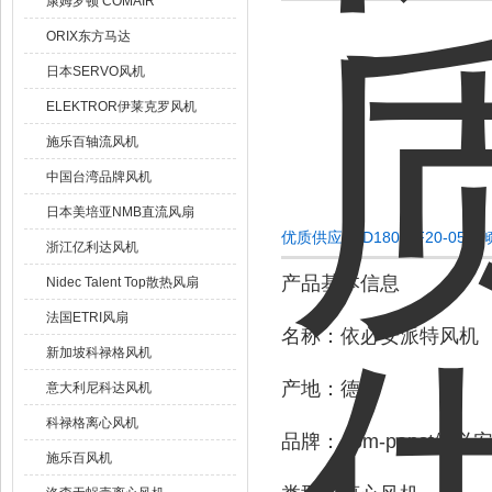
康姆罗顿 COMAIR
ORIX东方马达
日本SERVO风机
ELEKTROR伊莱克罗风机
施乐百轴流风机
中国台湾品牌风机
日本美培亚NMB直流风扇
优质供应R4D180-AF20-0
浙江亿利达风机
产品基本信息
Nidec Talent Top散热风扇
法国ETRI风扇
名称：依必安派特风机
新加坡科禄格风机
产地：德国
意大利尼科达风机
科禄格离心风机
品牌：ebm-papst依必
施乐百风机