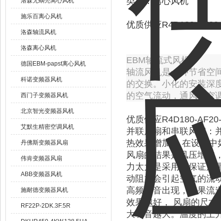
类型：离心风机
洛森无蜗壳离心风机
施乐百离心风机
优质供应R4D180-AF2
洛森轴流风机
洛森离心风机
EBM轴流式风机
德国EBM-papst离心风机
轴流风机是一种节省空
科诺变频器风机
的交换。小化的安装深
的空气流动，通风、空
西门子变频器风机
北京智光变频器风机
优质供应R4D180-AF2
艾默生精密空调风机
并联风扇和串联风扇：
热效果增加， 在设计
丹佛斯变频器风扇
风扇的结果是风压增加
伟肯变频器风扇
力太大是采用，保证风
ABB变频器风机
动阻力会引起空气的流
高频噪音出现，如果流
施耐德变频器风机
效果越好， 风扇的尺寸
RF22P-2DK.3F.5R
大噪音越大。温度的上