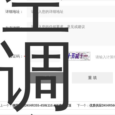
详细地址：
补充说明：
验证码：
请输入计算
上一个：
德国原装DKHR355-4SW.110.4FF变频柜顶
下一个：
优质供应DKHR560
离心风机
心风机