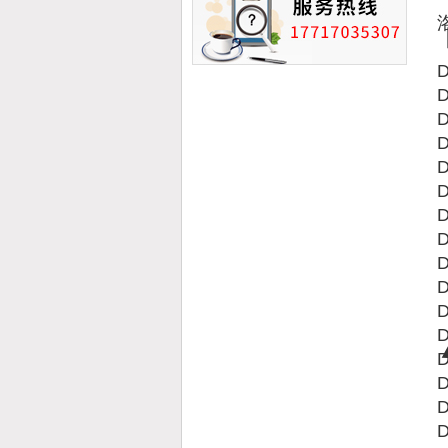
D
D
D
D
D
D
D
D
D
D
D
D
D
D
D
D