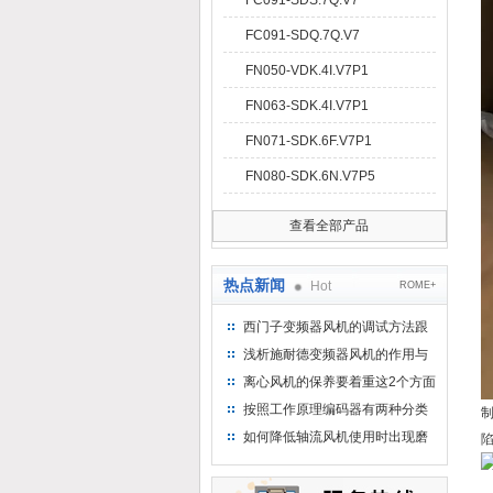
FC091-SDS.7Q.V7
FC091-SDQ.7Q.V7
FN050-VDK.4I.V7P1
FN063-SDK.4I.V7P1
FN071-SDK.6F.V7P1
FN080-SDK.6N.V7P5
查看全部产品
热点新闻
Hot
ROME+
西门子变频器风机的调试方法跟
步骤
浅析施耐德变频器风机的作用与
意义所在
离心风机的保养要着重这2个方面
按照工作原理编码器有两种分类
如何降低轴流风机使用时出现磨
损的情况