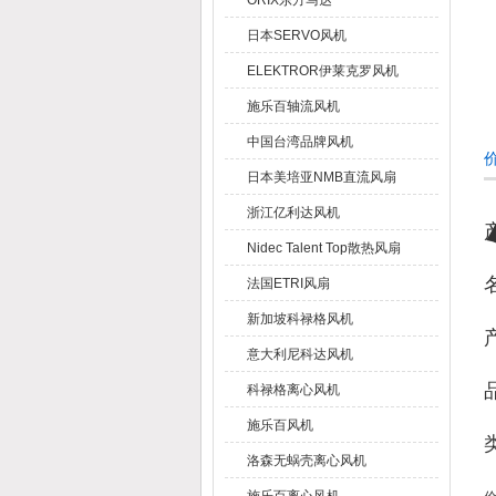
ORIX东方马达
日本SERVO风机
ELEKTROR伊莱克罗风机
施乐百轴流风机
中国台湾品牌风机
价
日本美培亚NMB直流风扇
浙江亿利达风机
Nidec Talent Top散热风扇
法国ETRI风扇
新加坡科禄格风机
意大利尼科达风机
科禄格离心风机
施乐百风机
洛森无蜗壳离心风机