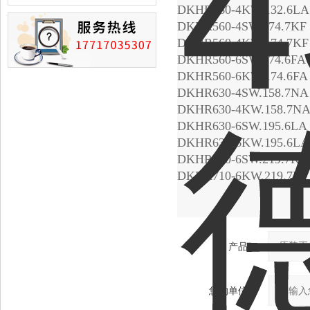
损的情况
DKHR560-4KW.132.6L
DKHR560-4SW.174.7KF
DKHR560-4KW.174.7K
DKHR560-6SW.174.6FA
DKHR560-6KW.174.6F
DKHR630-4SW.158.7NA
DKHR630-4KW.158.7N
DKHR630-6SW.195.6LA
DKHR630-6KW.195.6L
DKHR710-6SW.219.7KF
DKHR710-6KW.219.7K
产品：
您的单位：