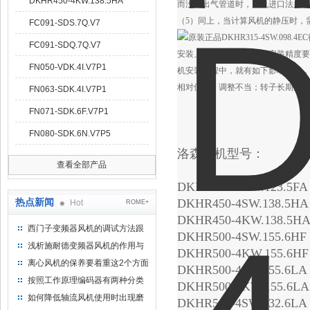
DKHR450-4KW.138.5HA
而没有出气管道时，风机进口法兰处
（5）同上，当计算风机的静压时，
FC091-SDS.7Q.V7
FC091-SDQ.7Q.V7
安装、维修原因：风机的安装精度要
FN050-VDK.4I.V7P1
机安装过程中，就有如下影响因素，
相对位置）调整不当；转子长期放置
FN063-SDK.4I.V7P1
FN071-SDK.6F.V7P1
FN080-SDK.6N.V7P5
洛森风机型号：
查看全部产品
DKHR400-4KW.123.5F
热点新闻
DKHR450-4SW.138.5HA
Hot
ROME+
DKHR450-4KW.138.5H
西门子变频器风机的调试方法跟
DKHR500-4SW.155.6HF
步骤
浅析施耐德变频器风机的作用与
DKHR500-4KW.155.6H
意义所在
离心风机的保养要着重这2个方面
DKHR500-4SW.155.6LA
按照工作原理编码器有两种分类
DKHR500-4KW.155.6L
如何降低轴流风机使用时出现磨
DKHR560-4SW.132.6LA