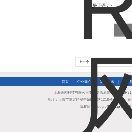
验证码：
上一个：
授权经销DKHR315-2SW
热风扇
首页
|
企业简介
|
新闻资讯
|
产品
上海菁园科技有限公司专业提供原装正品DKHR315-4
地址：上海市嘉定区安亭镇园区路1218号 联系人：黄亨清 邮箱25
版权所有
GoogleSitemap
技术支