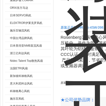
康姆罗顿 COMAIR
ORIX东方马达
日本SERVO风机
ELEKTROR伊莱克罗风机
原装正品DKHR315-4SW.098
施乐百轴流风机
Rosenberg无蜗壳
中国台湾品牌风机
压机中，并作为管道风
日本美培亚NMB直流风扇
其叶轮为铝镁合金制成，
浙江亿利达风机
CCC认证，同时满足ISO
产品结构紧凑，节省空
Nidec Talent Top散热风扇
或变频器调速。
法国ETRI风扇
新加坡科禄格风机
原装正品DKHR315-4SW.098.4EC
意大利尼科达风机
科禄格离心风机
施乐百风机
★
公司优势品牌
：