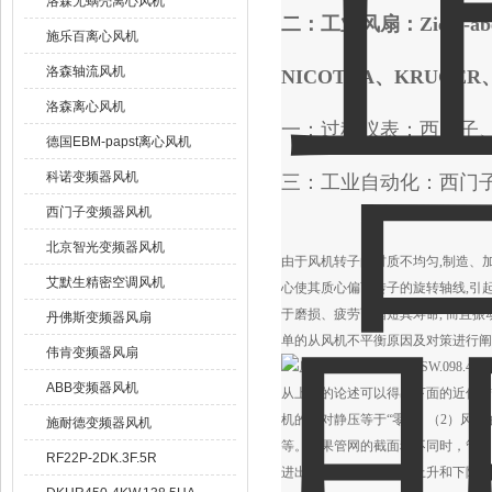
洛森无蜗壳离心风机
二：工业风扇：Ziehl-abe
施乐百离心风机
洛森轴流风机
NICOTRA、KRUGER
洛森离心风机
一：过程仪表：西门子
德国EBM-papst离心风机
科诺变频器风机
三：工业自动化：西门
西门子变频器风机
北京智光变频器风机
由于风机转子的材质不均匀,制造、
艾默生精密空调风机
心使其质心偏离转子的旋转轴线,引起
于磨损、疲劳而缩短其寿命, 而且
丹佛斯变频器风扇
单的从风机不平衡原因及对策进行阐
伟肯变频器风扇
ABB变频器风机
从上面的论述可以得出下面的近似结
机的相对静压等于“零"。 （2）
施耐德变频器风机
等。如果管网的截面积不同时，管网
RF22P-2DK.3F.5R
进出气管网中，全压呈上升和下降的