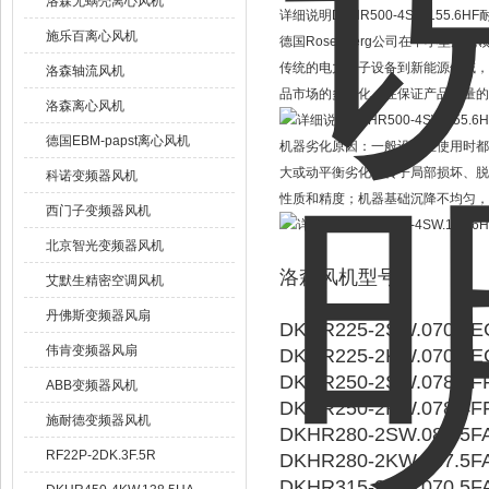
洛森无蜗壳离心风机
详细说明DKHR500-4SW.155.6
施乐百离心风机
德国Rosenberg公司在中小型
传统的电力电子设备到新能源领域，
洛森轴流风机
品市场的多元化，在保证产品质量的
洛森离心风机
德国EBM-papst离心风机
机器劣化原因：一般设备在使用时都
大或动平衡劣化；转子局部损坏、脱
科诺变频器风机
性质和精度；机器基础沉降不均匀，
西门子变频器风机
北京智光变频器风机
洛森风机型号：
艾默生精密空调风机
丹佛斯变频器风扇
DKHR225-2SW.070.4E
伟肯变频器风扇
DKHR225-2KW.070.4
DKHR250-2SW.078.4F
ABB变频器风机
DKHR250-2KW.078.4F
施耐德变频器风机
DKHR280-2SW.087.5F
RF22P-2DK.3F.5R
DKHR280-2KW.087.5F
DKHR315-2SW.070.5F