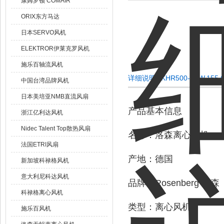
康姆罗顿 COMAIR
ORIX东方马达
日本SERVO风机
ELEKTROR伊莱克罗风机
施乐百轴流风机
详细说明DKHR500-4SW.1
中国台湾品牌风机
日本美培亚NMB直流风扇
产品基本信息
浙江亿利达风机
Nidec Talent Top散热风扇
名称：洛森离心风机
法国ETRI风扇
产地：德国
新加坡科禄格风机
意大利尼科达风机
品牌：Rosenberg 洛森
科禄格离心风机
类型：离心风机
施乐百风机