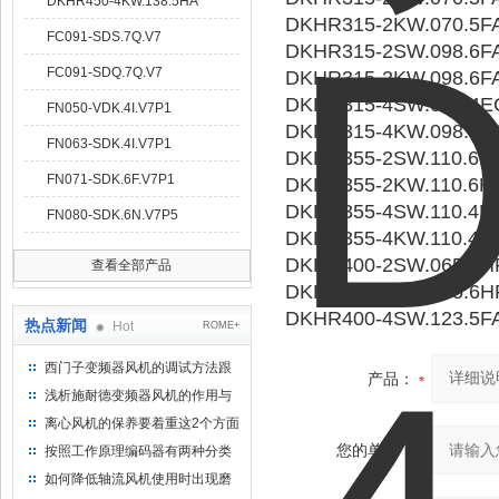
DKHR450-4KW.138.5HA
DKHR315-2KW.070.5F
FC091-SDS.7Q.V7
DKHR315-2SW.098.6F
FC091-SDQ.7Q.V7
DKHR315-2KW.098.6F
DKHR315-4SW.098.4E
FN050-VDK.4I.V7P1
DKHR315-4KW.098.4
FN063-SDK.4I.V7P1
DKHR355-2SW.110.6H
FN071-SDK.6F.V7P1
DKHR355-2KW.110.6
DKHR355-4SW.110.4F
FN080-SDK.6N.V7P5
DKHR355-4KW.110.4F
DKHR400-2SW.065.6H
查看全部产品
DKHR400-2KW.065.6
DKHR400-4SW.123.5F
热点新闻
Hot
ROME+
西门子变频器风机的调试方法跟
产品：
步骤
浅析施耐德变频器风机的作用与
意义所在
离心风机的保养要着重这2个方面
您的单位：
按照工作原理编码器有两种分类
如何降低轴流风机使用时出现磨