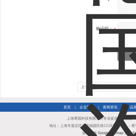
验证码：
上一个：
详细说明AKSD560-8K德
机
首页
|
企业简介
|
新闻资讯
|
产品
上海菁园科技有限公司专业提供原装正品AK
地址：上海市嘉定区安亭镇园区路1218号 联系人：黄亨清 邮箱25
版权所有
GoogleSitemap
技术支