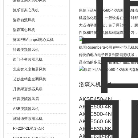
洛森无蜗壳离心风机
施乐百离心风机
原装正品AKSD560-4K德国洛森轴
机器劣化原因：一般设备在使用时都
洛森轴流风机
大或动平衡劣化；转子局部损坏、脱
洛森离心风机
性质和精度；机器基础沉降不均匀，
德国EBM-papst离心风机
德国Rosenberg公司在中小型
科诺变频器风机
传统的电力电子设备到新能源领域，
西门子变频器风机
品市场的多元化，在保证产品质量的
北京智光变频器风机
艾默生精密空调风机
洛森风机型号：
丹佛斯变频器风扇
AKSE450-4N
伟肯变频器风扇
AKSE500-4K
ABB变频器风机
AKSE500-4N
施耐德变频器风机
AKSE560-6K
AKSE630-6K
RF22P-2DK.3F.5R
AKSE630-6N