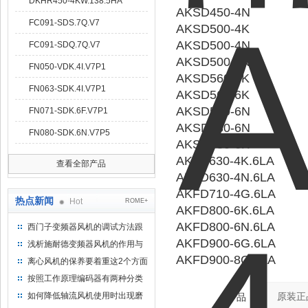
DKHR450-4KW.138.5HA
AKSD450-4N
FC091-SDS.7Q.V7
AKSD500-4K
AKSD500-4N
FC091-SDQ.7Q.V7
AKSD500-6N
FN050-VDK.4I.V7P1
AKSD560-4K
FN063-SDK.4I.V7P1
AKSD560-6K
AKSD560-6N
FN071-SDK.6F.V7P1
AKSD630-6N
FN080-SDK.6N.V7P5
AKSD630-6K
AKFD630-4K.6LA
查看全部产品
AKFD630-4N.6LA
AKFD710-4G.6LA
热点新闻
Hot
ROME+
AKFD800-6K.6LA
AKFD800-6N.6LA
西门子变频器风机的调试方法跟
步骤
AKFD900-6G.6LA
浅析施耐德变频器风机的作用与
意义所在
AKFD900-8G.6LA
离心风机的保养要着重这2个方面
按照工作原理编码器有两种分类
如何降低轴流风机使用时出现磨
产品：