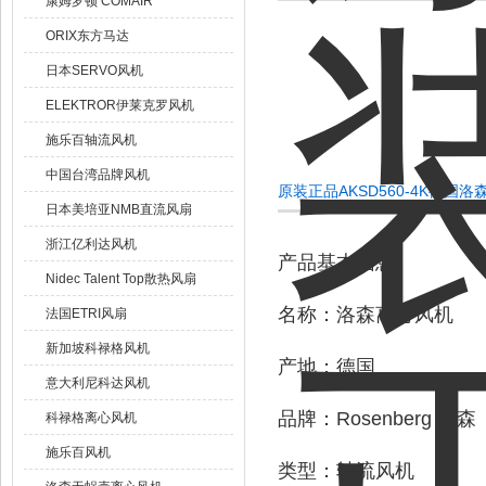
康姆罗顿 COMAIR
ORIX东方马达
日本SERVO风机
ELEKTROR伊莱克罗风机
施乐百轴流风机
中国台湾品牌风机
原装正品AKSD560-4K德国
日本美培亚NMB直流风扇
浙江亿利达风机
产品基本信息
Nidec Talent Top散热风扇
名称：洛森离心风机
法国ETRI风扇
新加坡科禄格风机
产地：德国
意大利尼科达风机
品牌：Rosenberg 洛森
科禄格离心风机
施乐百风机
类型：轴流风机