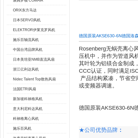
康姆罗顿 COMAIR
ORIX东方马达
日本SERVO风机
ELEKTROR伊莱克罗风机
德国原装AKSE630-6N德国
施乐百轴流风机
Rosenberg无蜗壳
中国台湾品牌风机
压机中，并作为管道风
日本美培亚NMB直流风扇
其叶轮为铝镁合金制成，
浙江亿利达风机
CCC认证，同时满足ISO
产品结构紧凑，节省空
Nidec Talent Top散热风扇
或变频器调速。
法国ETRI风扇
新加坡科禄格风机
德国原装AKSE630-6
意大利尼科达风机
科禄格离心风机
施乐百风机
★
公司优势品牌
：