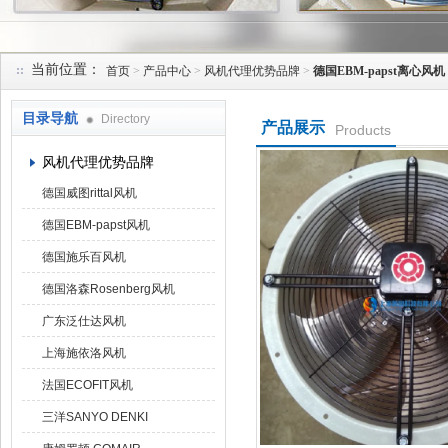
当前位置：
首页
>
产品中心
>
风机代理优势品牌
>
德国EBM-papst离心风机
上海菁园科技有限公司
目录导航
Directory
产品展示
Products
风机代理优势品牌
德国威图rittal风机
德国EBM-papst风机
德国施乐百风机
德国洛森Rosenberg风机
广东泛仕达风机
上海施依洛风机
法国ECOFIT风机
三洋SANYO DENKI