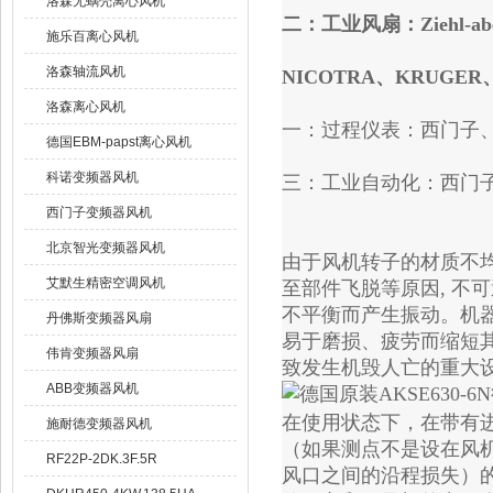
洛森无蜗壳离心风机
二：工业风扇：Ziehl-abe
施乐百离心风机
洛森轴流风机
NICOTRA、KRUGER
洛森离心风机
一：过程仪表：西门子
德国EBM-papst离心风机
科诺变频器风机
三：工业自动化：西门
西门子变频器风机
北京智光变频器风机
由于风机转子的材质不均
艾默生精密空调风机
至部件飞脱等原因, 不
不平衡而产生振动。机器
丹佛斯变频器风扇
易于磨损、疲劳而缩短其
伟肯变频器风扇
致发生机毁人亡的重大
ABB变频器风机
在使用状态下，在带有
施耐德变频器风机
（如果测点不是设在风
RF22P-2DK.3F.5R
风口之间的沿程损失）