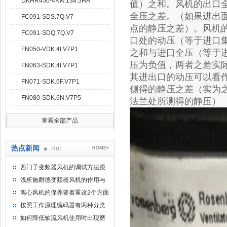
DKHR450-4KW.138.5HA
值）之和。风机的出口
全压之差。（如果进出
FC091-SDS.7Q.V7
点的静压之差）。风机
FC091-SDQ.7Q.V7
口处的动压（等于进口
FN050-VDK.4I.V7P1
之和与进口全压（等于
压为负值，两者之差实
FN063-SDK.4I.V7P1
其进出口的动压可以看
FN071-SDK.6F.V7P1
侧得的静压之差（实为
FN080-SDK.6N.V7P5
法兰处所测得的静压）
查看全部产品
热点新闻
Hot
ROME+
西门子变频器风机的调试方法跟
步骤
浅析施耐德变频器风机的作用与
意义所在
离心风机的保养要着重这2个方面
按照工作原理编码器有两种分类
如何降低轴流风机使用时出现磨