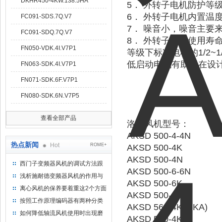
DKHR450-4KW.138.5HA
5． 外转子电机防护等级
6． 外转子电机内置温
FC091-SDS.7Q.V7
7． 噪音小，噪音主要
FC091-SDQ.7Q.V7
8． 外转子电机使用寿
FN050-VDK.4I.V7P1
等级下标准电机的1/2~1
低启动电流有助于在设
FN063-SDK.4I.V7P1
FN071-SDK.6F.V7P1
FN080-SDK.6N.V7P5
查看全部产品
洛森
风机型号：
AKSD 500-4-4N
热点新闻
Hot
ROME+
AKSD 500-4K
AKSD 500-4N
西门子变频器风机的调试方法跟
AKSD 500-6-6N
步骤
浅析施耐德变频器风机的作用与
AKSD 500-6K
意义所在
离心风机的保养要着重这2个方面
AKSD 500-6N
按照工作原理编码器有两种分类
AKSD 560-4K (5KA)
如何降低轴流风机使用时出现磨
AKSD 560-4K