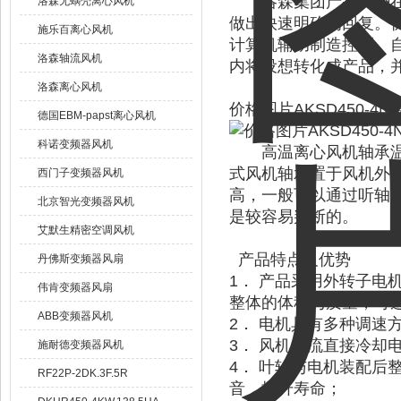
洛森集团产品优势在于
洛森无蜗壳离心风机
做出快速明确的回复。
施乐百离心风机
计算机辅助制造控制、
洛森轴流风机
内将设想转化成产品，
洛森离心风机
价格图片AKSD450-4N德
德国EBM-papst离心风机
科诺变频器风机
高温离心风机轴承温度
式风机轴承置于风机外
西门子变频器风机
高，一般可以通过听轴
北京智光变频器风机
是较容易判断的。
艾默生精密空调风机
产品特点及优势
丹佛斯变频器风扇
1． 产品采用外转子
伟肯变频器风扇
整体的体积与质量，可
ABB变频器风机
2． 电机具有多种调速
3． 风机气流直接冷却
施耐德变频器风机
4． 叶轮与电机装配后
RF22P-2DK.3F.5R
音，提升寿命；