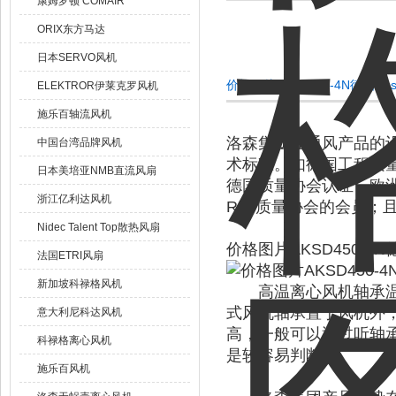
康姆罗顿 COMAIR
ORIX东方马达
日本SERVO风机
价格图片AKSD450-4N德国Ro
ELEKTROR伊莱克罗风机
施乐百轴流风机
洛森集团在通风产品的
中国台湾品牌风机
术标准。如德国工程质
日本美培亚NMB直流风扇
德国质量协会认证，欧洲空
浙江亿利达风机
RLT质量协会的会员；
Nidec Talent Top散热风扇
价格图片AKSD450-4N德
法国ETRI风扇
新加坡科禄格风机
高温离心风机轴承温度
式风机轴承置于风机外
意大利尼科达风机
高，一般可以通过听轴
科禄格离心风机
是较容易判断的。
施乐百风机