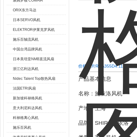
康姆罗顿 COMAIR
ORIX东方马达
日本SERVO风机
ELEKTROR伊莱克罗风机
施乐百轴流风机
中国台湾品牌风机
日本美培亚NMB直流风扇
价格图片RHA355D4.110B
浙江亿利达风机
产品基本信息
Nidec Talent Top散热风扇
法国ETRI风扇
名称：施依洛风机
新加坡科禄格风机
产地：上海
意大利尼科达风机
科禄格离心风机
品牌：SHIRO施依洛
施乐百风机