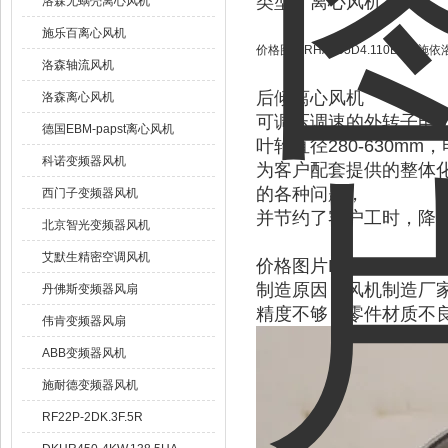
类型：离心风机
洛森无蜗壳离心风机
施乐百离心风机
价格图片RHA355D4.110B-2B施
洛森轴流风机
后倾离心风机
洛森离心风机
可调压调速的外转子电
德国EBM-papst离心风机
叶轮直径280-630m
科诺变频器风机
为客户配套提供的整体
的各种问题，
西门子变频器风机
并节约了客户工时，降
北京智光变频器风机
艾默生精密空调风机
价格图片RHA355D4.1
制造原因：风机制造厂
丹佛斯变频器风扇
精度不够；零件材质不
伟肯变频器风扇
ABB变频器风机
施耐德变频器风机
RF22P-2DK.3F.5R