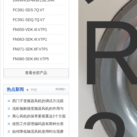
DKHR450-4KW.138.5HA
FC091-SDS.7Q.V7
FC091-SDQ.7Q.V7
FN050-VDK.4I.V7P1
FN063-SDK.4I.V7P1
FN071-SDK.6F.V7P1
FN080-SDK.6N.V7P5
查看全部产品
热点新闻
Hot
ROME+
西门子变频器风机的调试方法跟
步骤
浅析施耐德变频器风机的作用与
意义所在
离心风机的保养要着重这2个方面
按照工作原理编码器有两种分类
如何降低轴流风机使用时出现磨