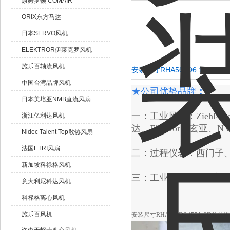
康姆罗顿 COMAIR
ORIX东方马达
日本SERVO风机
ELEKTROR伊莱克罗风机
施乐百轴流风机
安装尺寸RHA560D6.155A
中国台湾品牌风机
★
公司优势品牌
：
日本美培亚NMB直流风扇
一
：工业风扇：Ziehl-abe
浙江亿利达风机
达、Elektror、玄亚、NM
Nidec Talent Top散热风扇
法国ETRI风扇
二
：过程仪表：西门子
新加坡科禄格风机
三：工业自动化：西门
意大利尼科达风机
科禄格离心风机
施乐百风机
安装尺寸RHA560D6.155A-3D施依