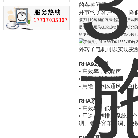
损的情况
的各种问题，
并节约了客户工时，降
减少叶轮磨损的方法还需要用户从防
是用户使用风机的过程中需要研究的
的使用效果，和平时对高温离心风机
外转子电机可以实现变
RHA92
系列
•
高效率，低噪声
• 易于安装和维护
•
用途：柜体通风
、净化
RHA
系列
•
高效率，低噪声
•
用途：通排风系统、空
调、铁路客车空调、地