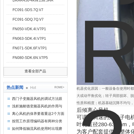
DKHR450-4KW.138.5HA
FC091-SDS.7Q.V7
FC091-SDQ.7Q.V7
FN050-VDK.4I.V7P1
FN063-SDK.4I.V7P1
FN071-SDK.6F.V7P1
FN080-SDK.6N.V7P5
查看全部产品
热点新闻
Hot
ROME+
机器劣化原因：一般设备在使用时都
大或动平衡劣化；转子局部损坏、脱
西门子变频器风机的调试方法跟
性质和精度；机器基础沉降不均匀，
步骤
浅析施耐德变频器风机的作用与
后倾离心风机
意义所在
离心风机的保养要着重这2个方面
可调压调速的外转子电
按照工作原理编码器有两种分类
叶轮直径280-630m
如何降低轴流风机使用时出现磨
为客户配套提供的整体