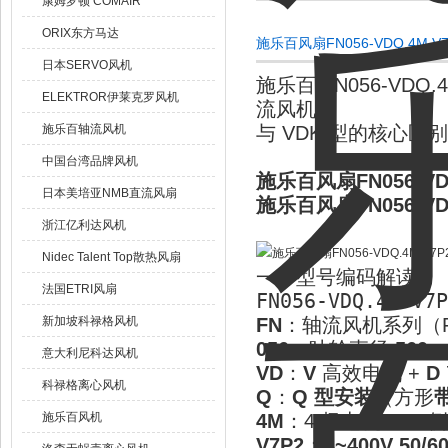
康姆罗顿 COMAIR
ORIX东方马达
施乐百风扇FN056-VDQ.4M
日本SERVO风机
施乐百 FN056-VDQ.4
ELEKTROR伊莱克罗风机
流风机，
施乐百轴流风机
与
VDK
型的核心区
中国台湾品牌风机
施乐百风扇FN056-VD
日本美培亚NMB直流风扇
施乐百风扇FN056-VD
浙江亿利达风机
Nidec Talent Top散热风扇
一、型号编码解读
法国ETRI风扇
FN056-VDQ.4M.V7P
新加坡科禄格风机
FN
：轴流风机系列（FE
056
：叶轮直径
560 
意大利尼科达风机
VD
：
V
高效电机 +
D
科禄格离心风机
Q
：
Q 型安装
（方形
施乐百风机
4M
：4 极电机 +
M
侧
V7P2
：
3~400V 50/6