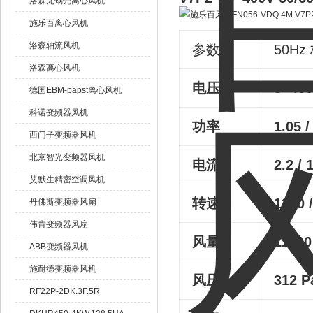
洛森无蜗壳离心风机
施乐百离心风机
洛森轴流风机
参数
50Hz
洛森离心风机
电压
3~40
德国EBM-papst离心风机
科诺变频器风机
功率
1.05 
西门子变频器风机
北京智光变频器风机
电流
2.2 / 
艾默生精密空调风机
转速
1280 
丹佛斯变频器风扇
伟肯变频器风扇
风量
11400
ABB变频器风机
施耐德变频器风机
风压
312 P
RF22P-2DK.3F.5R