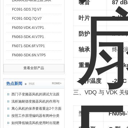
DKHR450-4KW.138.5HA
噪音
87 dB
FC091-SDS.7Q.V7
叶片
7 片
FC091-SDQ.7Q.V7
FN050-VDK.4I.V7P1
防护
IP54
FN063-SDK.4I.V7P1
FN071-SDK.6F.V7P1
轴承
终身
FN080-SDK.6N.V7P5
重量
~16 k
查看全部产品
工作温度
-25°C
热点新闻
Hot
ROME+
三、VDQ 与 VDK
西门子变频器风机的调试方法跟
步骤
浅析施耐德变频器风机的作用与
意义所在
离心风机的保养要着重这2个方面
型号
FN056
按照工作原理编码器有两种分类
如何降低轴流风机使用时出现磨