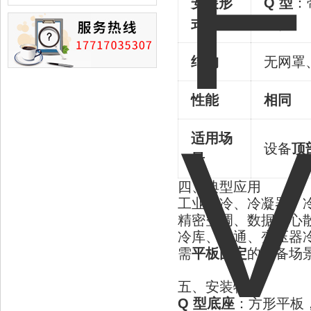
安装形
Q 型
：
损的情况
式
装）
结构
无网罩
性能
相同
适用场
设备
顶
景
四、典型应用
工业制冷、冷凝器、
精密空调、数据中心
冷库、暖通、变压器
需
平板固定
的设备场
五、安装特点
Q 型底座
：方形平板