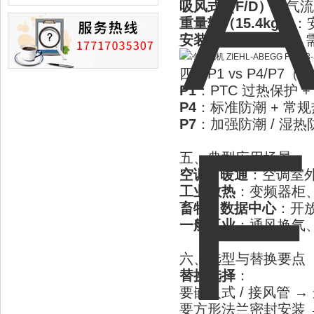
损的情况
吸风式（F/D）
：气流
重量轻（15.4kg）
：
安装方向
：吸风型，
四、P1 vs P4/P7
P1
：PTC 过热保护 
P4
：标准防潮 + 常
P7
：加强防潮 / 湿
五、典型应用场景
空调 / 暖通
：空调室
工业散热
：变频器柜
畜牧 / 数据中心
：开
一般工业
：通风换气
六、选型与替换要点
替换选择
：
要嵌入式 / 接风管 →
要方形法兰密封安装 