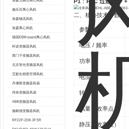
P1
：
PTC 过热保护 
洛森无蜗壳离心风机
施乐百离心风机
二、核心技术参数
洛森轴流风机
洛森离心风机
参数项
德国EBM-papst离心风机
电压 / 频率
科诺变频器风机
西门子变频器风机
功率
北京智光变频器风机
艾默生精密空调风机
电流
丹佛斯变频器风扇
转速
伟肯变频器风扇
ABB变频器风机
风量（效率点）
施耐德变频器风机
RF22P-2DK.3F.5R
静压（效率点）