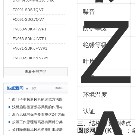
DKHR450-4KW.138.5HA
FC091-SDS.7Q.V7
噪音
FC091-SDQ.7Q.V7
防护等级
FN050-VDK.4I.V7P1
FN063-SDK.4I.V7P1
绝缘等级
FN071-SDK.6F.V7P1
FN080-SDK.6N.V7P5
叶片
查看全部产品
重量
热点新闻
Hot
ROME+
环境温度
西门子变频器风机的调试方法跟
步骤
浅析施耐德变频器风机的作用与
认证
意义所在
离心风机的保养要着重这2个方面
按照工作原理编码器有两种分类
三、结构与安装特点
圆形网罩（K 型）
：
如何降低轴流风机使用时出现磨