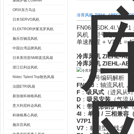
康姆罗顿 COMAIR
ORIX东方马达
冷库风机 ZIEHL-ABEGG FN0
日本SERVO风机
FN063-SDK.4I.V7P1
ELEKTROR伊莱克罗风机
风机
，型号定位为
S 
施乐百轴流风机
单速配置 + V7P1 
中国台湾品牌风机
冷库风机 ZIEHL-ABEG
日本美培亚NMB直流风扇
冷库风机 ZIEHL-ABEG
浙江亿利达风机
一、型号编码解析
Nidec Talent Top散热风扇
FN063
：轴流风机，
法国ETRI风扇
F
：
吸风式
（进风从叶
新加坡科禄格风机
D
：
吸风安装
（气流从电
K
：
带圆形防护网罩
意大利尼科达风机
4I
：
单相 / 三相兼容
科禄格离心风机
V7P1
：
施乐百风机
V7
：标准型接线盒