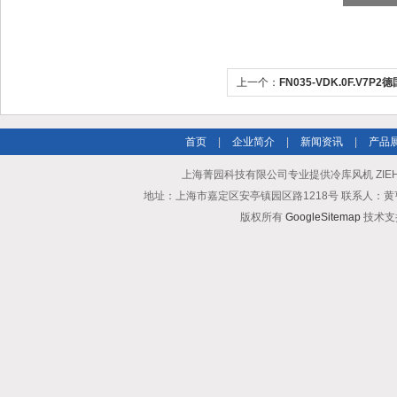
上一个：
FN035-VDK.0F.V7P2
ABEGG风机工业冷却
首页
|
企业简介
|
新闻资讯
|
产品
上海菁园科技有限公司专业提供冷库风机 ZIEHL-A
地址：上海市嘉定区安亭镇园区路1218号 联系人：黄亨清 邮箱25
版权所有
GoogleSitemap
技术支