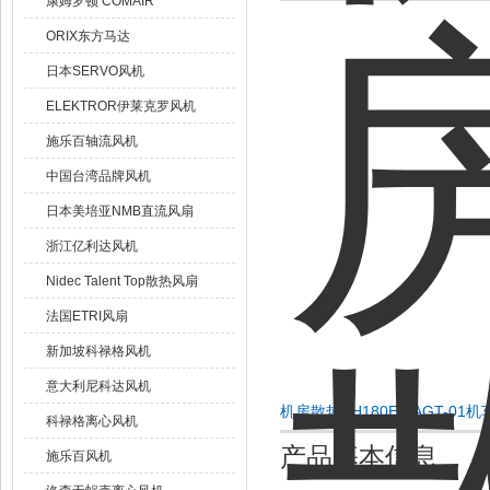
康姆罗顿 COMAIR
ORIX东方马达
日本SERVO风机
ELEKTROR伊莱克罗风机
施乐百轴流风机
中国台湾品牌风机
日本美培亚NMB直流风扇
浙江亿利达风机
Nidec Talent Top散热风扇
法国ETRI风扇
新加坡科禄格风机
意大利尼科达风机
机房散热SH180E5-AGT-0
科禄格离心风机
产品基本信息
施乐百风机