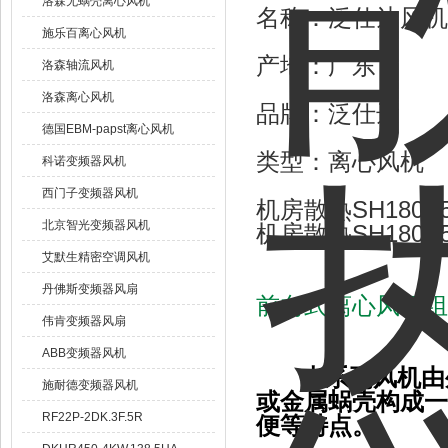
洛森无蜗壳离心风机
名称：泛仕达风机
施乐百离心风机
产地：广东
洛森轴流风机
洛森离心风机
品牌：泛仕达
德国EBM-papst离心风机
类型：离心风机
科诺变频器风机
西门子变频器风机
机房散热SH180E
北京智光变频器风机
机房散热SH180E
艾默生精密空调风机
丹佛斯变频器风扇
前向式离心风机组
伟肯变频器风扇
ABB变频器风机
本系列风机由
施耐德变频器风机
或金属蜗壳构成一
RF22P-2DK.3F.5R
便等特点。