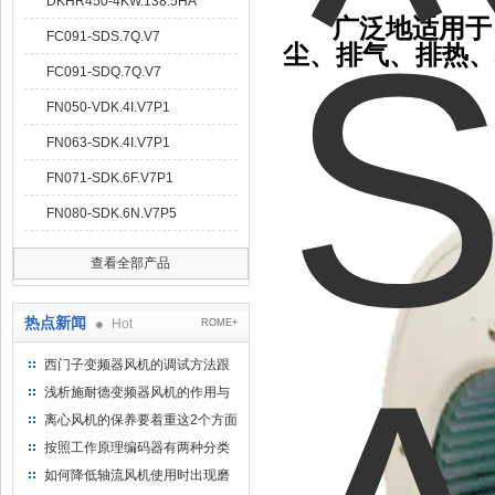
DKHR450-4KW.138.5HA
广泛地适用于
FC091-SDS.7Q.V7
尘、排气、排热、
FC091-SDQ.7Q.V7
FN050-VDK.4I.V7P1
FN063-SDK.4I.V7P1
FN071-SDK.6F.V7P1
FN080-SDK.6N.V7P5
查看全部产品
热点新闻
Hot
ROME+
西门子变频器风机的调试方法跟
步骤
浅析施耐德变频器风机的作用与
意义所在
离心风机的保养要着重这2个方面
按照工作原理编码器有两种分类
如何降低轴流风机使用时出现磨