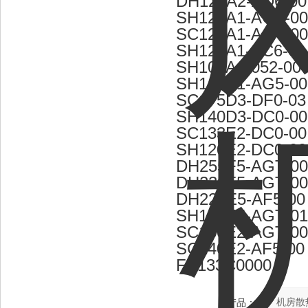
DH120A2-AD6-00
SH120A1-AGT-00
SC120A1-AGT-00
SH120A1-AC6-01
SH102A1-052-000
SH160A1-AG5-00
SC175D3-DF0-03
SH140D3-DC0-00
SC133E2-DC0-00
SH120E2-DC0-00
DH255F5-AGT-00
DH230F5-AGT-00
DH220E5-AF5-00
SH180E5-AGT-01
SC160E2-AGT-00
SC140E2-AF5-00
FS133C0000
产品：