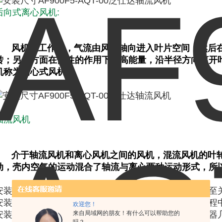
后向式离心风机:
风机在工作中，气流由风机轴向进入叶片空间，然后
转；另一方面在惯性的作用下提高能量，沿半径方向离开
机称为离心式风机。
轴流风机
介于轴流风机和离心风机之间的风机，混流风机的叶
动，壳内空气的运动混合了轴流与离心两种运动形式，所以
安装、维修原因：风机的安装精度要求对风机运转起着至
安装要求，对风机运行将起着破坏作用。在风机安装过程
欢迎您！
安装不当，零部件错位，预负荷大；轴系对中不良；机器
来自局域网的朋友！有什么可以帮助您的