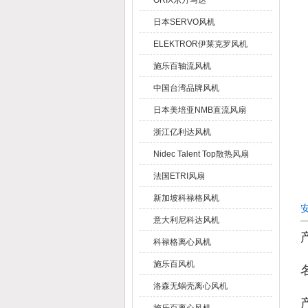
ORIX东方马达
日本SERVO风机
ELEKTROR伊莱克罗风机
施乐百轴流风机
中国台湾品牌风机
日本美培亚NMB直流风扇
浙江亿利达风机
Nidec Talent Top散热风扇
法国ETRI风扇
新加坡科禄格风机
意大利尼科达风机
科禄格离心风机
施乐百风机
洛森无蜗壳离心风机