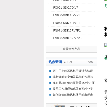
FC091-SDS.7Q.V7
FC091-SDQ.7Q.V7
FN050-VDK.4I.V7P1
FN063-SDK.4I.V7P1
FN071-SDK.6F.V7P1
FN080-SDK.6N.V7P5
查看全部产品
热点新闻
Hot
ROME+
西门子变频器风机的调试方法跟
步骤
浅析施耐德变频器风机的作用与
意义所在
离心风机的保养要着重这2个方面
按照工作原理编码器有两种分类
如何降低轴流风机使用时出现磨
损的情况