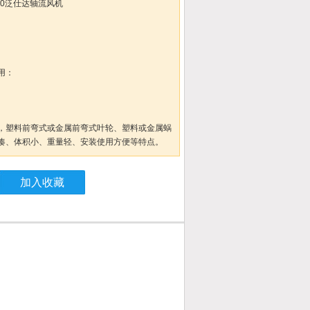
T-00泛仕达轴流风机
用：
，塑料前弯式或金属前弯式叶轮、塑料或金属蜗
凑、体积小、重量轻、安装使用方便等特点。
加入收藏