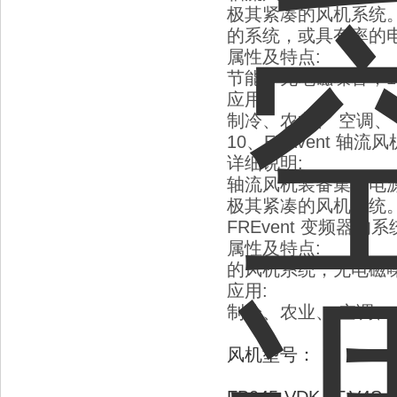
极其紧凑的风机系统
的系统，或具有
率的
属性及特点
:
节能，无电磁噪音，
1
应用
:
制冷、农业、
空调、
10
、
ETAvent
轴流风
详细说明
:
轴流风机装备集成电
极其紧凑的风机系统
FREvent
变频器的系
属性及特点
:
的风机系统，无电磁
应用
:
制冷、农业、
空调、
风机型号：