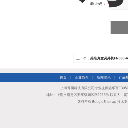
验证码：
上一个：
英维克空调外机FN080-AD
现货
首页
|
企业简介
|
新闻资讯
|
产品
上海菁园科技有限公司专业提供施乐百FB050
地址：上海市嘉定区安亭镇园区路1218号 联系人：黄亨清 邮箱25
版权所有
GoogleSitemap
技术支