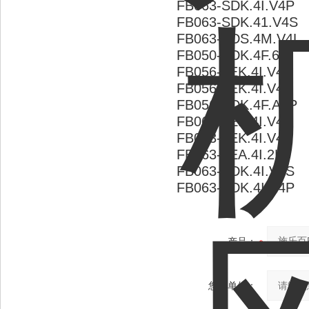
FB063-SDK.4I.V4P
FB063-SDK.41.V4S
FB063-VDS.4M.V4L
FB050-VDK.4F.6L
FB056-6EK.4I.V4P
FB056-6EK.4I.V4L
FB056-SDK.4F.A4P
FB063-6EK.4I.V4L
FB063-6EK.4I.V4P
FB063-6EA.4I.2L
FB063-SDK.4I.V4S
FB063-SDK.4I.V4P
产品：
您的单位：