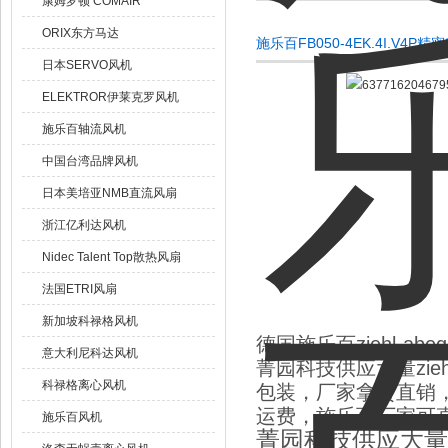
康姆罗顿 COMAIR
ORIX东方马达
施乐百FB050-4EK.4I.V
日本SERVO风机
ELEKTROR伊莱克罗风机
施乐百轴流风机
中国台湾品牌风机
日本美培亚NMB直流风扇
浙江亿利达风机
Nidec Talent Top散热风扇
法国ETRI风扇
新加坡科禄格风机
德国施乐百ziehl-ab
意大利尼科达风机
菁园科技供应大量ziehl
科禄格离心风机
包装，厂家拿货直销
运费，施乐百厂家可
施乐百风机
菁园科技供应大量zie