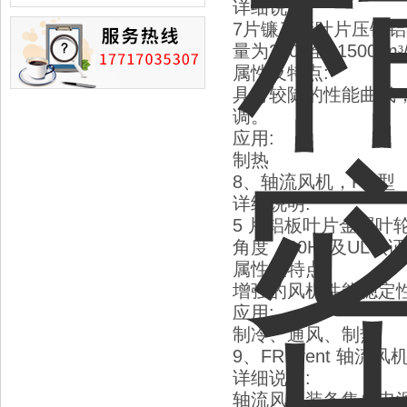
损的情况
详细说明
:
7
片镰刀形叶片压铸铝
量为
2600
至
11500 m
³
属性及特点
:
具有较陡的性能曲线
调。
应用
:
制热
8
、轴流风机，
FL
型
详细说明
:
5
片铝板叶片金属叶
角度，
60Hz
及
UL
认证
属性及特点
:
增强的风机性能稳定
应用
:
制冷、通风、制热
9
、
FREvent
轴流风
详细说明
:
轴流风机装备集成电