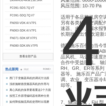
风量范围: 6000-10000
DKHR450-4KW.138.5HA
风压范围: 10-70 Pa
FC091-SDS.7Q.V7
FC091-SDQ.7Q.V7
适用于各品牌机房空调/精
另有各类机房空调配
FN050-VDK.4I.V7P1
速器、皮带、漏水报
FN063-SDK.4I.V7P1
长期批发出售,欢迎
FN071-SDK.6F.V7P1
德国施乐百作为当今
FN080-SDK.6N.V7P5
一，施乐百ZIEHL
品风机、马达和速度
查看全部产品
合作中受益匪浅。 轴流
RH、GR、ER等系
热点新闻
Hot
ROME+
器等。 施乐百产品
西门子变频器风机的调试方法跟
调、农业、变压器冷
步骤
浅析施耐德变频器风机的作用与
却等。
意义所在
离心风机的保养要着重这2个方面
按照工作原理编码器有两种分类
7
、轴流风机，
FH
型
如何降低轴流风机使用时出现磨