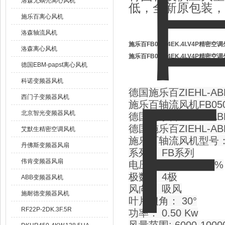
洛森无蜗壳离心风机
低，全新原包装，
施乐百离心风机
洛森轴流风机
施乐百FB050-4EK.4I.V4P精密
洛森离心风机
施乐百FB050-4EK.4I.V4P精密
德国EBM-papst离心风机
科诺变频器风机
德国施乐百ZIEHL-A
西门子变频器风机
施乐百轴流风机FB050-4
北京智光变频器风机
德国施乐百ZIEHL-AB
德国施乐百ZIEHL-A
艾默生精密空调风机
施乐百轴流风机型号：FB
丹佛斯变频器风扇
系列： FB系列
伟肯变频器风扇
电压： 230V +/- 10%
极数： 4极
ABB变频器风机
风向： 吸风
施耐德变频器风机
叶片扭角： 30°
RF22P-2DK.3F.5R
功率： 0.50 Kw