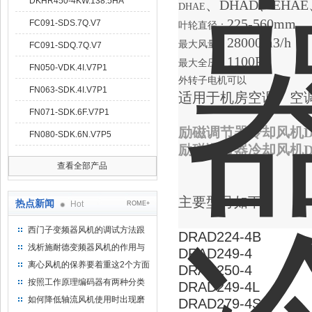
DKHR450-4KW.138.5HA
、DHAD、EH
DHAE
225-560mm
FC091-SDS.7Q.V7
叶轮直径：
28000m3/h
最大风量：
FC091-SDQ.7Q.V7
1100Pa
最大全压：
FN050-VDK.4I.V7P1
外转子电机可以
FN063-SDK.4I.V7P1
适用于机房空调、空
FN071-SDK.6F.V7P1
励磁调节器冷却风机DR
FN080-SDK.6N.V7P5
励磁调节器冷却风机DR
查看全部产品
主要型号如下：
热点新闻
Hot
ROME+
西门子变频器风机的调试方法跟
DRAD224-4B
步骤
浅析施耐德变频器风机的作用与
DRAD249-4
意义所在
离心风机的保养要着重这2个方面
DRAD250-4
按照工作原理编码器有两种分类
DRAD249-4L
如何降低轴流风机使用时出现磨
DRAD279-4S