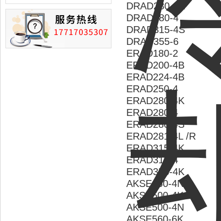
损的情况
DRAD280-4K
DRAD280-4
DRAD315-4S
DRAD355-6
ERAD180-2
ERAD200-4B
ERAD224-4B
ERAD250-4
ERAD280-4K
ERAD280-4
ERAD280-4S
ERAD281-4L /R
ERAD315-4K
ERAD315-4
ERAD355-4K
AKSE450-4N
AKSE500-4K
AKSE500-4N
AKSE560-6K