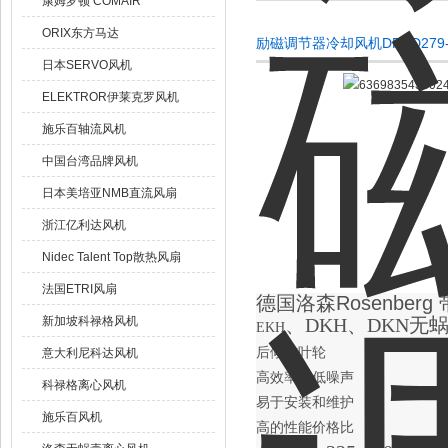
康姆罗顿 COMAIR
ORIX东方马达
励磁调节器冷却风机DRAD27
日本SERVO风机
ELEKTROR伊莱克罗风机
施乐百轴流风机
中国台湾品牌风机
日本美培亚NMB直流风扇
浙江亿利达风机
Nidec Talent Top散热风扇
法国ETRI风扇
德国洛森Rosenbe
新加坡科禄格风机
、DKH、DKN无
EKH
后倾式叶轮
意大利尼科达风机
高效率、低噪声
科禄格离心风机
易于安装和维护
施乐百风机
高的性能价格比