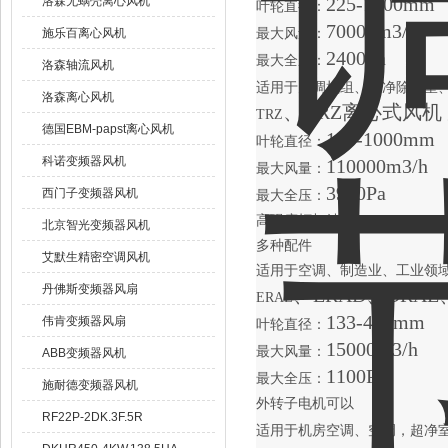
225-1000mm
洛森无蜗壳离心风机
叶轮直径：
70000m3/h
施乐百离心风机
最大风量：
2400Pa
最大全压：
洛森轴流风机
适用于空调机组、超净除尘室
洛森离心风机
、HRZ离心式风
TRZ
德国EBM-papst离心风机
160-1000mm
叶轮直径：
科诺变频器风机
110000m3/h
最大风量：
3900Pa
西门子变频器风机
最大全压：
高强度框架结构
北京智光变频器风机
多种配件
艾默生精密空调风机
适用于空调、制造业、工业领
丹佛斯变频器风扇
、ERAD、DR
ERAE
133-400mm
伟肯变频器风扇
叶轮直径：
15000m3/h
最大风量：
ABB变频器风机
1100Pa
最大全压：
施耐德变频器风机
外转子电机可以
RF22P-2DK.3F.5R
适用于机房空调、空调，超净